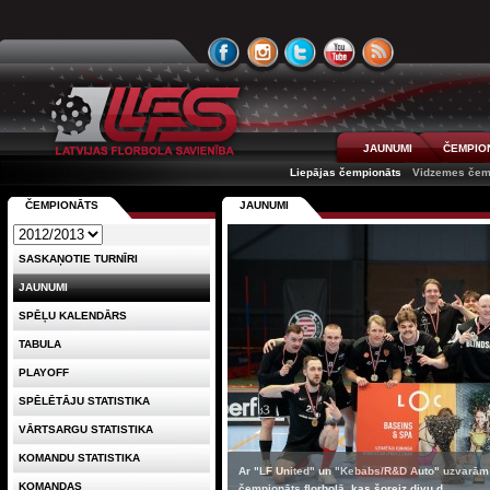
JAUNUMI
ČEMPIO
Liepājas čempionāts
Vidzemes čem
ČEMPIONĀTS
JAUNUMI
SASKAŅOTIE TURNĪRI
JAUNUMI
SPĒĻU KALENDĀRS
TABULA
PLAYOFF
SPĒLĒTĀJU STATISTIKA
VĀRTSARGU STATISTIKA
KOMANDU STATISTIKA
Ar "LF United" un "Kebabs/R&D Auto" uzvarām 
KOMANDAS
čempionāts florbolā, kas šoreiz divu d...