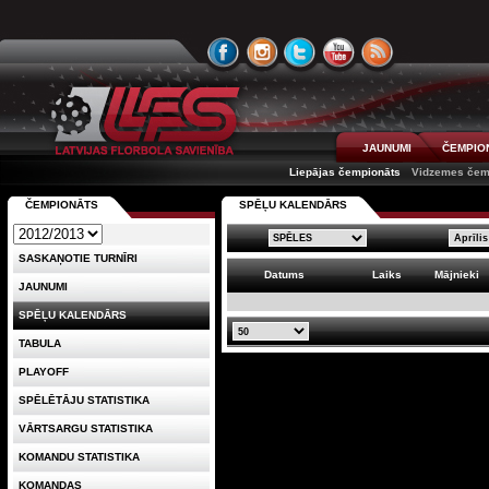
JAUNUMI
ČEMPIO
Liepājas čempionāts
Vidzemes čem
ČEMPIONĀTS
SPĒĻU KALENDĀRS
SASKAŅOTIE TURNĪRI
Datums
Laiks
Mājnieki
JAUNUMI
SPĒĻU KALENDĀRS
TABULA
PLAYOFF
SPĒLĒTĀJU STATISTIKA
VĀRTSARGU STATISTIKA
KOMANDU STATISTIKA
KOMANDAS