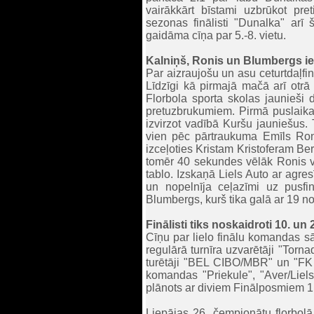
vairākkārt bīstami uzbrūkot pre
sezonas finālisti "Dunalka" arī
gaidāma cīņa par 5.-8. vietu.
Kalniņš, Ronis un Blumbergs ie
Par aizraujošu un asu ceturtdaļfi
Līdzīgi kā pirmajā mačā arī otrā
Florbola sporta skolas jaunieši 
pretuzbrukumiem. Pirmā puslaika 
izvirzot vadībā Kuršu jauniešus. 
vien pēc pārtraukuma Emīls Ronis
izceļoties Kristam Kristoferam Ber
tomēr 40 sekundes vēlāk Ronis vēl
tablo. Izskaņā Liels Auto ar agres
un nopelnīja ceļazīmi uz pusfi
Blumbergs, kurš tika galā ar 19 n
Finālisti tiks noskaidroti 10. un 
Cīņu par lielo finālu komandas sā
regulārā turnīra uzvarētāji "Torna
turētāji "BEL CIBO/MBR" un "FK K
komandas "Priekule", "Aver/Liels
plānots ar diviem Finālposmiem 1. 
Liepājas 26. čempionātu florbolā 