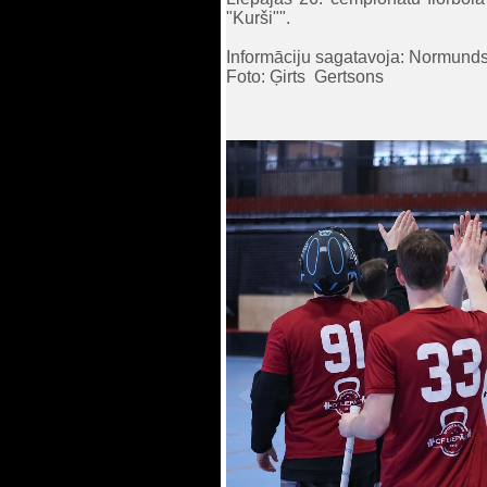
"Kurši"".
Informāciju sagatavoja: Normund
Foto: Ģirts Gertsons