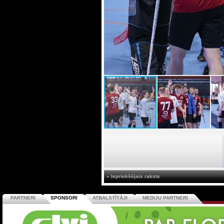
« Iepriekšējais raksts
PARTNERI
SPONSORI
ATBALSTĪTĀJI
MEDIJU PARTNERI