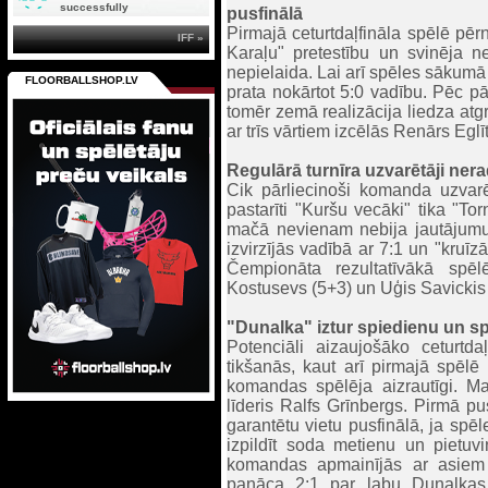
successfully
pusfinālā
Pirmajā ceturtdaļfināla spēlē pē
IFF »
Karaļu" pretestību un svinēja ne
nepielaida. Lai arī spēles sākumā 
FLOORBALLSHOP.LV
prata nokārtot 5:0 vadību. Pēc pā
tomēr zemā realizācija liedza atg
ar trīs vārtiem izcēlās Renārs Eglīt
Regulārā turnīra uzvarētāji ner
Cik pārliecinoši komanda uzvarēj
pastarīti "Kuršu vecāki" tika "T
mačā nevienam nebija jautājumu 
izvirzījās vadībā ar 7:1 un "kruī
Čempionāta rezultatīvākā spē
Kostusevs (5+3) un Uģis Savickis 
"Dunalka" iztur spiedienu un s
Potenciāli aizaujošāko ceturtd
tikšanās, kaut arī pirmajā spēl
komandas spēlēja aizrautīgi. Ma
līderis Ralfs Grīnbergs. Pirmā p
garantētu vietu pusfinālā, ja sp
izpildīt soda metienu un pietuvi
komandas apmainījās ar asiem 
panāca 2:1 par labu Dunalkas 