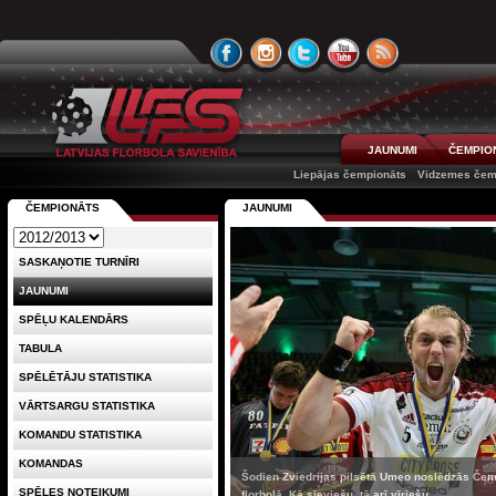
JAUNUMI
ČEMPIO
Liepājas čempionāts
Vidzemes čem
ČEMPIONĀTS
JAUNUMI
SASKAŅOTIE TURNĪRI
JAUNUMI
SPĒĻU KALENDĀRS
TABULA
SPĒLĒTĀJU STATISTIKA
VĀRTSARGU STATISTIKA
KOMANDU STATISTIKA
KOMANDAS
Šodien Zviedrijas pilsētā Umeo noslēdzās Čem
SPĒLES NOTEIKUMI
florbolā. Kā sieviešu, tā arī vīriešu ...