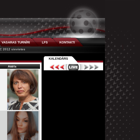
VASARAS TURNĪRI
LFS
KONTAKTI
C 2012 sievietes
KALENDĀRS
Attēls