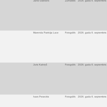
Jānis Gabrāns
Žurnālists
2026. gada 6. septembris
Marenda Patricija Lace
Fotogrāfs
2026. gada 6. septembris
Juris Kalniņš
Fotogrāfs
2026. gada 6. septembris
Ivars Peseckis
Fotogrāfs
2026. gada 6. septembris