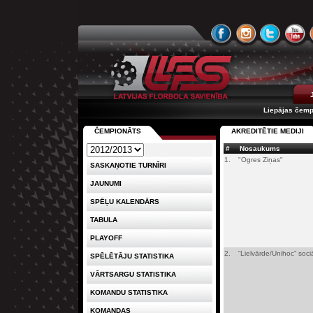
Liepājas čemp
ČEMPIONĀTS
AKREDITĒTIE MEDIJI
#
Nosaukums
1.
"Ogres Ziņas"
SASKAŅOTIE TURNĪRI
JAUNUMI
SPĒĻU KALENDĀRS
TABULA
PLAYOFF
2.
“Lielvārde/Unihoc” soc
SPĒLĒTĀJU STATISTIKA
VĀRTSARGU STATISTIKA
KOMANDU STATISTIKA
KOMANDAS