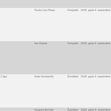
Paula Līva Pīlupa
Fotogrāfs
2026. gada 6. septembris
Ilze Dobele
Fotogrāfs
2026. gada 6. septembris
1.līga
Keita Kenstaviča
Žurnālists
2026. gada 6. septembris
Kaspars Bernāts
Žurnālists
2026. gada 6. septembris