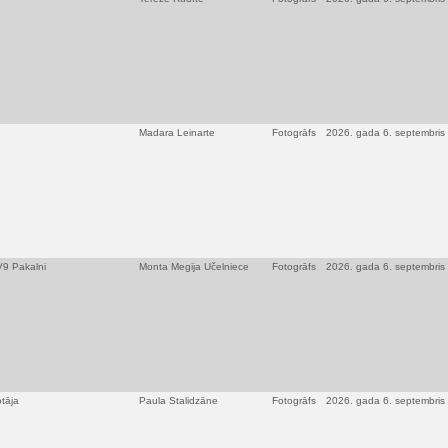
Madara Leinarte
Fotogrāfs
2026. gada 6. septembris
TV9 Pakalni
Monta Megija Učelniece
Fotogrāfs
2026. gada 6. septembris
otāja
Paula Stalidzāne
Fotogrāfs
2026. gada 6. septembris