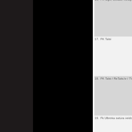
17.
FK Talsi
18.
FK Talsi / ReTalsi.lv / 
19.
Fk Ulbroka satura veid