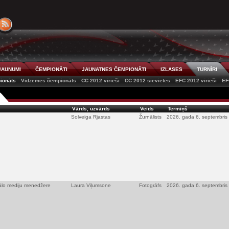
JAUNUMI
ČEMPIONĀTI
JAUNATNES ČEMPIONĀTI
IZLASES
TURNĪRI
ionāts
Vidzemes čempionāts
CC 2012 vīrieši
CC 2012 sievietes
EFC 2012 vīrieši
EF
Vārds, uzvārds
Veids
Termiņš
Solveiga Rjastas
Žurnālists
2026. gada 6. septembris
iālo mediju menedžere
Laura Viļumsone
Fotogrāfs
2026. gada 6. septembris