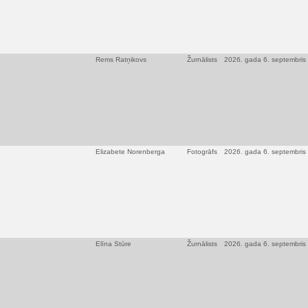
Rems Ratņikovs
Žurnālists
2026. gada 6. septembris
Elizabete Norenberga
Fotogrāfs
2026. gada 6. septembris
Elīna Stūre
Žurnālists
2026. gada 6. septembris