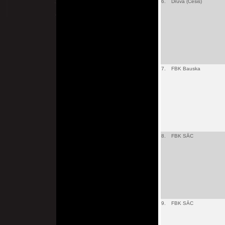
6.
Druva (Cēsis)
7.
FBK Bauska
8.
FBK SĀC
9.
FBK SĀC