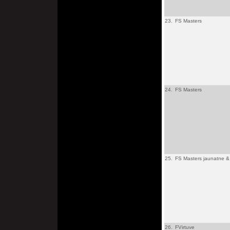
23.
FS Masters
24.
FS Masters
25.
FS Masters jaunatne & 
26.
FVirtuve