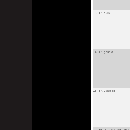
13.
FK Kurši
14.
FK Ķekava
15.
FK Lekrings
16.
FK Ogre sociālie mēdiji