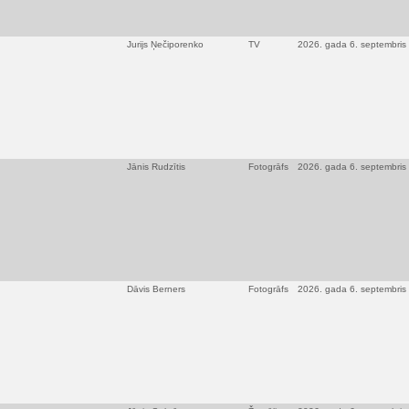
Jurijs Ņečiporenko
TV
2026. gada 6. septembris
Jānis Rudzītis
Fotogrāfs
2026. gada 6. septembris
Dāvis Berners
Fotogrāfs
2026. gada 6. septembris