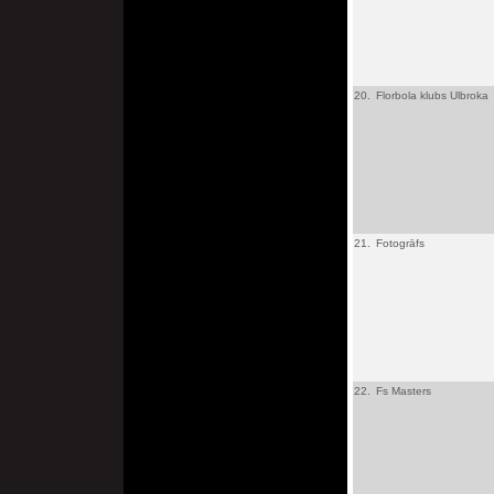
20.
Florbola klubs Ulbroka
21.
Fotogrāfs
22.
Fs Masters