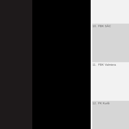
10.
FBK SĀC
11.
FBK Valmiera
12.
FK Kurši