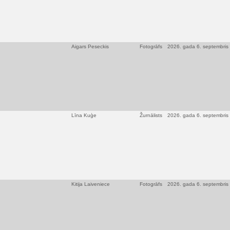
Aigars Peseckis
Fotogrāfs
2026. gada 6. septembris
Līna Kuģe
Žurnālists
2026. gada 6. septembris
Kitija Laiveniece
Fotogrāfs
2026. gada 6. septembris