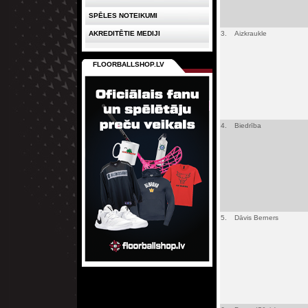
SPĒLES NOTEIKUMI
AKREDITĒTIE MEDIJI
3.
Aizkraukle
FLOORBALLSHOP.LV
4.
Biedrība
5.
Dāvis Berners