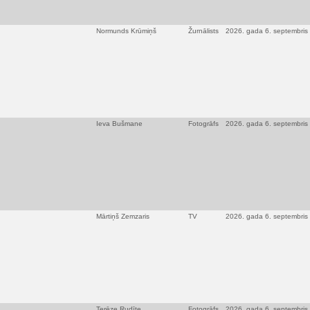
Normunds Krūmiņš
Žurnālists
2026. gada 6. septembris
Ieva Bušmane
Fotogrāfs
2026. gada 6. septembris
Mārtiņš Zemzaris
TV
2026. gada 6. septembris
Terēze Rudīte
Fotogrāfs
2026. gada 6. septembris