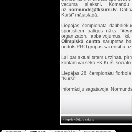
vecuma slieksni. Komandu 
uz
normunds@fkkursi.lv
. Dalī
Kurši" mājaslapā.
Liepājas čempionāta dalībnieku
sportistiem palīgos nāks "
Vese
organizatoru apbalvojumus, kā 
Olimpiskā centra
sarūpētās bal
nodots PRO grupas sacensību uzv
Lai par aktualitātēm uzzinātu pi
kontam vai seko FK Kurši sociālo
Liepājas 28. čempionātu florbol
"Kurši"".
Informāciju sagatavoja: Normund
« Iepriekšējais raksts