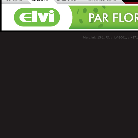
PARTNERI
SPONSORI
ATBALSTĪTĀJI
MEDIJU PARTNERI
Miera iela 15-1, Rīga, LV-1001, t: +37