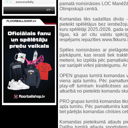
successfully
pamatā norisināsies LOC Manēžā, 
Olimpiskajā centrā.
IFF »
Komandas tiks sadalītas divās 
FLOORBALLSHOP.LV
pieteikt spēlētājus bez ierobežo
kuru spēlētāji 2025./2026. gada s
līgas, kā arī citu valstu spē
iespējams iepazīties www.fkkursi.l
Spēles norisināsies ar pielāgoti
pārkāpumi, kas ierasti tiek trak
metieni, ko izpilda pēc pamatlai
var sarūpēt virkni pārsteigumu. A
OPEN grupas turnīrā komandas vi
viena apļa turnīru. Pēc pamattur
play-off turnīram kvalificēsies 
atkarībā no pieteikto komandu ska
PRO grupas turnīrā komandas tiks
apļa turnīru. Pēc pamatturnīra ka
bet pārējās komandas cīnīsies cetu
Komandas pieteikumā atļauts piet
Dalība turnīrā atļauta sportist