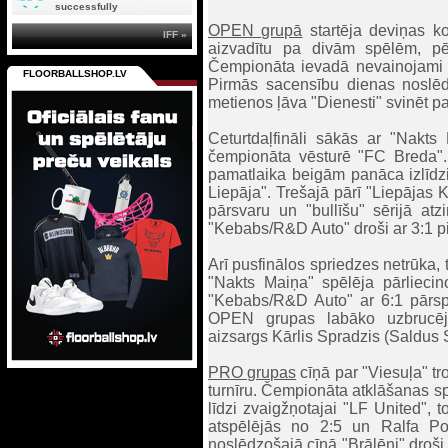
successfully
OPEN grupā
startēja deviņas ko
IFF »
aizvadītu pa divām spēlēm, pē
Čempionāta ievadā nevainojami
FLOORBALLSHOP.LV
Pirmās sacensību dienas noslēdz
metienos ļāva "Dienesti" svinēt p
Ceturtdaļfināli sākās ar "Nakts
čempionāta vēsturē "FC Breda"
pamatlaika beigām panāca izlīdz
Liepāja". Trešajā pārī "Liepājas 
pārsvaru un "bullīšu" sērijā at
"Kebabs/R&D Auto" droši ar 3:1 pi
Arī pusfinālos spriedzes netrūka,
"Nakts Maiņa" spēlēja pārliecin
"Kebabs/R&D Auto" ar 6:1 pārs
OPEN grupas labāko uzbrucēju
aizsargs Kārlis Spradzis (Saldus 
PRO grupas
cīņā par "Viesuļa" tr
turnīru. Čempionāta atklāšanas spē
līdzi zvaigžņotajai "LF United", 
atspēlējās no 2:5 un Ralfa Po
noslēdzošajā cīņā "Brālēni" droši