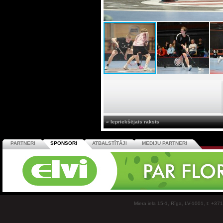
« Iepriekšējais raksts
PARTNERI
SPONSORI
ATBALSTĪTĀJI
MEDIJU PARTNERI
Miera iela 15-1, Rīga, LV-1001, t: +37