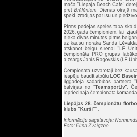
mačā "Liepāja Beach Cafe" derēja 
pret
Brālēniem
. Dienas otrajā 
spēki izrādījās par īsu un piedzīv
Pirms pēdējās spēles tapa skaidr
2026. gada čempioniem, lai izjau
nieka divas minūtes pirms beigām
uz kausu noraka Sanda Lēvalda u
atskanot beigu sirēnai "LF Uni
čempionāta PRO grupas labāko u
aizsargs Jānis Ragovskis (LF Unit
Čempionāta uzvarētāji bez kausa,
iespēju baudīt atpūtu
LOC Basei
ilggadējā sadarbības partnera "
balviņas no "
Teamsport.lv
". Če
iepriecināja čempionāta komanda
Liepājas 28. čempionātu florbo
klubs "Kurši"".
Informāciju sagatavoja: Normund
Foto: Elīna Zvaigzne