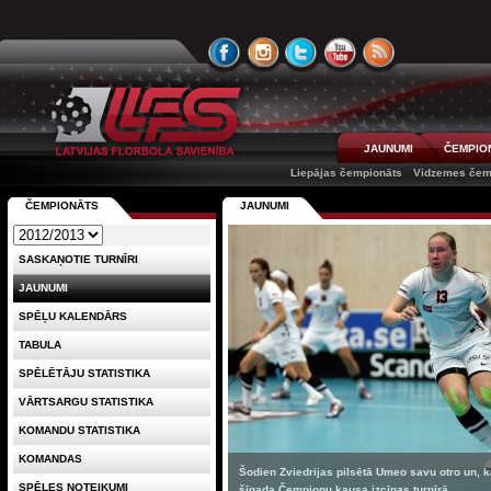
JAUNUMI
ČEMPIO
Liepājas čempionāts
Vidzemes čem
ČEMPIONĀTS
JAUNUMI
SASKAŅOTIE TURNĪRI
JAUNUMI
SPĒĻU KALENDĀRS
TABULA
SPĒLĒTĀJU STATISTIKA
VĀRTSARGU STATISTIKA
KOMANDU STATISTIKA
KOMANDAS
Šodien Zviedrijas pilsētā Umeo savu otro un, kā
SPĒLES NOTEIKUMI
šīgada Čempionu kausa izcīņas turnīrā ...