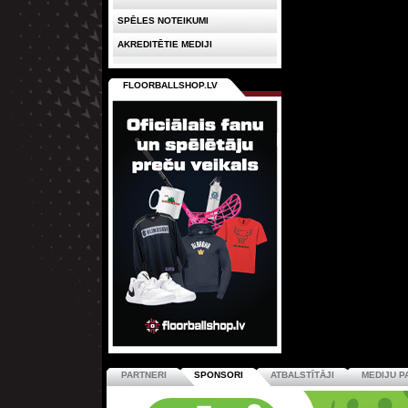
SPĒLES NOTEIKUMI
AKREDITĒTIE MEDIJI
FLOORBALLSHOP.LV
PARTNERI
SPONSORI
ATBALSTĪTĀJI
MEDIJU P