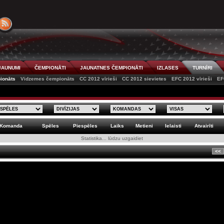
JAUNUMI
ČEMPIONĀTI
JAUNATNES ČEMPIONĀTI
IZLASES
TURNĪRI
ionāts
Vidzemes čempionāts
CC 2012 vīrieši
CC 2012 sievietes
EFC 2012 vīrieši
EF
Komanda
Spēles
Piespēles
Laiks
Metieni
Ielaisti
Atvairīti
Statistika... lūdzu uzgaidiet
<<