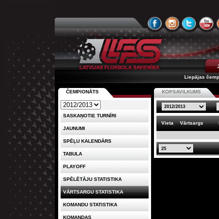
Liepājas čemp
ČEMPIONĀTS
KOPSAVILKUMS
SASKAŅOTIE TURNĪRI
Vieta
Vārtsargs
JAUNUMI
SPĒĻU KALENDĀRS
TABULA
PLAYOFF
SPĒLĒTĀJU STATISTIKA
VĀRTSARGU STATISTIKA
KOMANDU STATISTIKA
KOMANDAS