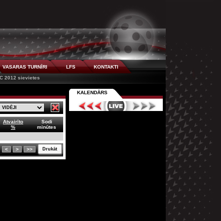
VASARAS TURNĪRI
LFS
KONTAKTI
C 2012 sievietes
KALENDĀRS
Atvairīto
Sodi
%
minūtes
<
>
>>
Drukāt