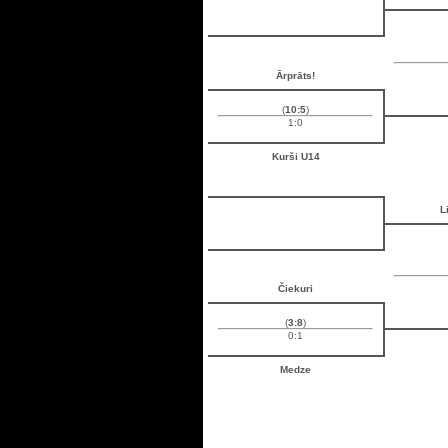
Ārprāts!
(
10:5
)
1:0
Kurši U14
L
Čiekuri
(
3:8
)
0:1
Medze