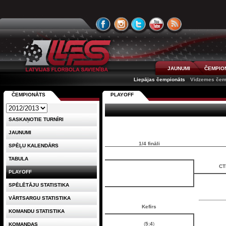
JAUNUMI
ČEMPIO
Liepājas čempionāts
Vidzemes čem
ČEMPIONĀTS
PLAYOFF
SASKAŅOTIE TURNĪRI
JAUNUMI
1/4 fināli
SPĒĻU KALENDĀRS
TABULA
CT
PLAYOFF
SPĒLĒTĀJU STATISTIKA
VĀRTSARGU STATISTIKA
Kefīrs
KOMANDU STATISTIKA
(
5:4
)
KOMANDAS