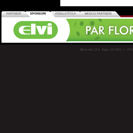
PARTNERI
SPONSORI
ATBALSTĪTĀJI
MEDIJU PARTNERI
Miera iela 15-1, Rīga, LV-1001, t: +37