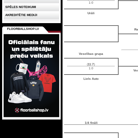
1:0
SPĒLES NOTEIKUMI
Urāli
AKREDITĒTIE MEDIJI
FLOORBALLSHOP.LV
Re
Veselības grupa
(
11:7
)
1:0
Ve
Liels Auto
1/4 fināli