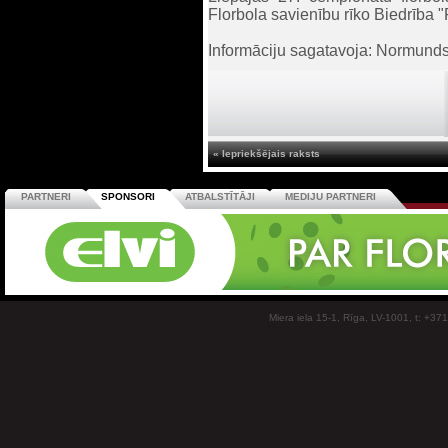
Florbola savienību rīko Biedrība "
Informāciju sagatavoja: Normund
« Iepriekšējais raksts
PARTNERI
SPONSORI
ATBALSTĪTĀJI
MEDIJU PARTNERI
Miera iela 15-1, Rīga, LV-1001, t: +37