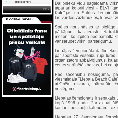
successfully
Dalībnieku vidū sagaidāma virkn
tāpat arī kolorīti viesi – ELVI l
IFF »
Kuldīgas un Saldus čempionātu
Lielvārdes, Aizkraukles, Irlavas, 
FLOORBALLSHOP.LV
Spēles norisināsies ar pielāgot
pārkāpumi, kas ierasti tiek tra
metieni, ko izpilda pēc pamatlai
var sarūpēt virkni pārsteigumu.
Liepājas čempionāta dalībniekus 
par sportistu veselību rūpi tur
organizatoru apbalvojumus, kā arī
centrs sarūpētās balvas, bet ceļo
Pēc sacensību noslēguma, pasā
viesmīlīgajā "Liepāja Beach Cafe",
atzīmētu uzvaras, pārrunātu č
noslēgumu.
Liepājas čempionāts ir senākais un
kopš 1996. gada. Par aktualitāt
kontam, bet spēļu kalendāru, rezul
Liepājas 27. čempionātu florbol