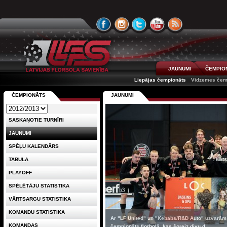
JAUNUMI
ČEMPIO
Liepājas čempionāts
Vidzemes čem
ČEMPIONĀTS
JAUNUMI
SASKAŅOTIE TURNĪRI
JAUNUMI
SPĒĻU KALENDĀRS
TABULA
PLAYOFF
SPĒLĒTĀJU STATISTIKA
VĀRTSARGU STATISTIKA
KOMANDU STATISTIKA
Ar "LF United" un "Kebabs/R&D Auto" uzvarām 
KOMANDAS
čempionāts florbolā, kas šoreiz divu d...