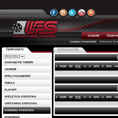
JAUNUMI
ČEMPIO
Liepājas čempionāts
Vidzemes čem
ČEMPIONĀTS
KOPSAVILKUMS
SASKAŅOTIE TURNĪRI
#
KOM
SP
PTS
+/-
U
UPG
Z
ZPG
G
JAUNUMI
SPĒĻU KALENDĀRS
TABULA
PLAYOFF
SPĒLĒTĀJU STATISTIKA
#
KOM
SP
PTS
+/-
U
UPG
Z
ZPG
G
VĀRTSARGU STATISTIKA
KOMANDU STATISTIKA
KOMANDAS