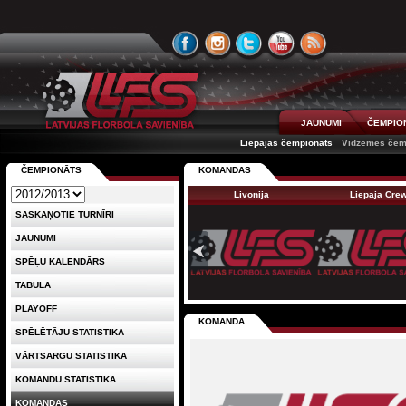
JAUNUMI
ČEMPIO
Liepājas čempionāts
Vidzemes čem
ČEMPIONĀTS
KOMANDAS
Livonija
Liepaja Cre
SASKAŅOTIE TURNĪRI
JAUNUMI
SPĒĻU KALENDĀRS
TABULA
PLAYOFF
KOMANDA
SPĒLĒTĀJU STATISTIKA
VĀRTSARGU STATISTIKA
KOMANDU STATISTIKA
KOMANDAS