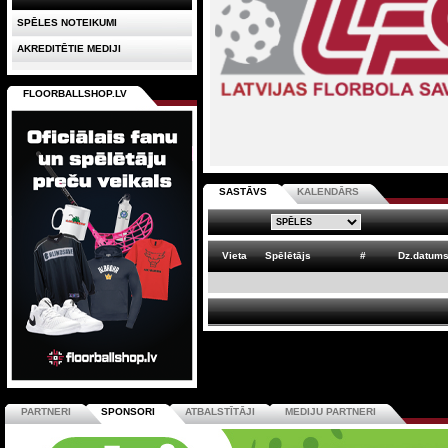
SPĒLES NOTEIKUMI
AKREDITĒTIE MEDIJI
FLOORBALLSHOP.LV
SASTĀVS
KALENDĀRS
Vieta
Spēlētājs
#
Dz.datum
PARTNERI
SPONSORI
ATBALSTĪTĀJI
MEDIJU PARTNERI