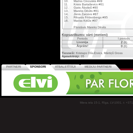
10.
Matīss Cinovskis #49
11.
Krists Bartaševics #61
12.
Gatis Āboliņš #80
13.
Mareks Dēvits #81
14.
Jānis Zaicevs #87
15.
Rihards Frīdenbergs #95
16.
Matīss Krēže #97
Pārstāvis Mareks Dēvits
Kopsavilkums: vārti (metieni)
Periods
I periods
Livonija
2
(8)
Ārprāts!
0
(6)
Tiesneši:
Kristaps Ošs-Ervics, Mārtiņš Gross
Apmeklētāji:
35
PARTNERI
SPONSORI
ATBALSTĪTĀJI
MEDIJU PARTNERI
Miera iela 15-1, Rīga, LV-1001, t: +37