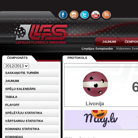
JAUNUMI
ČEMPIO
Liepājas čempionāts
Vidzemes čem
ČEMPIONĀTS
PROTOKOLS
SASKAŅOTIE TURNĪRI
JAUNUMI
SPĒĻU KALENDĀRS
TABULA
Livonija
PLAYOFF
SPĒLĒTĀJU STATISTIKA
VĀRTSARGU STATISTIKA
KOMANDU STATISTIKA
KOMANDAS