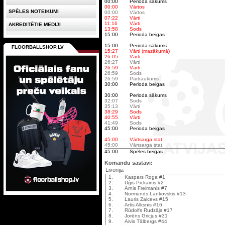
00:00
Perioda sākums
00:00
Vārtos
SPĒLES NOTEIKUMI
00:00
Vārtos
07:22
Vārti
11:16
Vārti
AKREDITĒTIE MEDIJI
13:58
Sods
15:00
Perioda beigas
15:00
Perioda sākums
FLOORBALLSHOP.LV
15:27
Vārti (mazākumā)
26:05
Vārti
26:27
Vārti
26:59
Vārti
26:59
Sods
26:59
Pārtraukums
30:00
Perioda beigas
30:00
Perioda sākums
32:07
Sods
35:13
Vārti
38:29
Sods
40:55
Vārti
41:49
Sods
45:00
Perioda beigas
45:00
Vārtsarga stat.
45:00
Vārtsarga stat.
45:00
Spēles beigas
Komandu sastāvi:
Livonija
1.
Kaspars Roga #1
2.
Uģis Pickainis #2
3.
Arnis Freimanis #7
4.
Normunds Lankovskis #13
5.
Lauris Zaicevs #15
6.
Artis Alksnis #16
7.
Rūdolfs Rudzājs #17
8.
Jorēns Gricjus #31
9.
Aivis Tālbergs #44