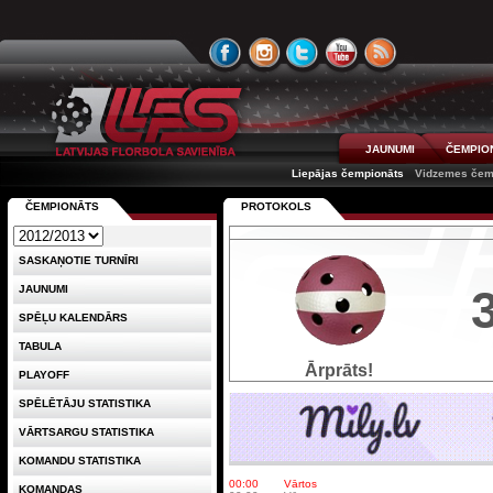
JAUNUMI
ČEMPIO
Liepājas čempionāts
Vidzemes čem
ČEMPIONĀTS
PROTOKOLS
SASKAŅOTIE TURNĪRI
JAUNUMI
SPĒĻU KALENDĀRS
TABULA
Ārprāts!
PLAYOFF
SPĒLĒTĀJU STATISTIKA
VĀRTSARGU STATISTIKA
KOMANDU STATISTIKA
00:00
Vārtos
KOMANDAS