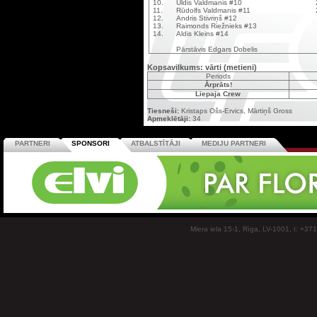
10.
Uldis Valdmanis #10
11.
Rūdolfs Valdmanis #11
12.
Andris Stivriņš #12
13.
Raimonds Riežnieks #13
14.
Aldis Kleins #14
Pārstāvis Edgars Dobelis
Kopsavilkums: vārti (metieni)
Periods
Ārprāts!
Liepaja Crew
Tiesneši:
Kristaps Ošs-Ervics, Mārtiņš Gross
Apmeklētāji:
34
PARTNERI
SPONSORI
ATBALSTĪTĀJI
MEDIJU PARTNERI
Miera iela 15-1, Rīga, LV-1001, t: +37