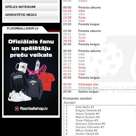
00:00
Vārtos
SPĒLES NOTEIKUMI
00:00
Perioda sākums
02:44
Vārti
10:27
Vārti
AKREDITĒTIE MEDIJI
13:38
Sods
13:38
Vārti
15:00
Perioda beigas
FLOORBALLSHOP.LV
15:00
Perioda sākums
16:11
Sods
26:15
Sods
29:28
Vārti
30:00
Perioda beigas
30:00
Perioda sākums
35:26
Vārti
36:48
Vārti
39:09
Vārti
40:17
Vārti
43:01
Sods
43:44
Sods
44:21
Vārti
45:00
Perioda beigas
45:00
Vārtsarga stat.
45:00
Vārtsarga stat.
45:00
Spēles beigas
Komandu sastāvi:
Ārprāts!
1.
Artis Mežs #1
2.
Edgars Dobelis #2
3.
Arturs Dobelis #3
4.
Mārcis Butāns #4
5.
Toms Pildavs #5
6.
Dzintars Ošenieks #6
7.
Gunārs Ošenieks #7
8.
Mikus Grīslis #8
9.
Andris Vilciņš #9