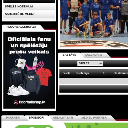
SPĒLES NOTEIKUMI
AKREDITĒTIE MEDIJI
FLOORBALLSHOP.LV
SASTĀVS
KALENDĀRS
Vieta
Spēlētājs
#
Dz.datum
PARTNERI
SPONSORI
ATBALSTĪTĀJI
MEDIJU PARTNERI