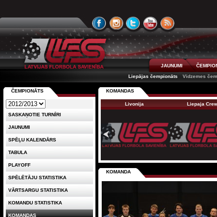
JAUNUMI
ČEMPIO
Liepājas čempionāts
Vidzemes čem
ČEMPIONĀTS
KOMANDAS
Livonija
Liepaja Cre
SASKAŅOTIE TURNĪRI
JAUNUMI
SPĒĻU KALENDĀRS
TABULA
PLAYOFF
KOMANDA
SPĒLĒTĀJU STATISTIKA
VĀRTSARGU STATISTIKA
KOMANDU STATISTIKA
KOMANDAS