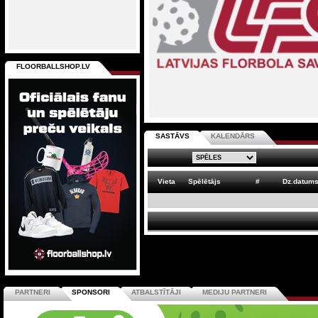
FLOORBALLSHOP.LV
SASTĀVS
KALENDĀRS
Vieta
Spēlētājs
#
Dz.datum
PARTNERI
SPONSORI
ATBALSTĪTĀJI
MEDIJU PARTNERI