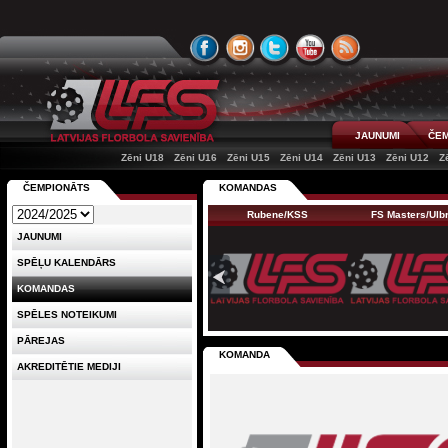
JAUNUMI
ČEM
Zēni U18
Zēni U16
Zēni U15
Zēni U14
Zēni U13
Zēni U12
Z
ČEMPIONĀTS
KOMANDAS
Rubene/KSS
FS Masters/Ul
JAUNUMI
SPĒĻU KALENDĀRS
KOMANDAS
SPĒLES NOTEIKUMI
PĀREJAS
KOMANDA
AKREDITĒTIE MEDIJI