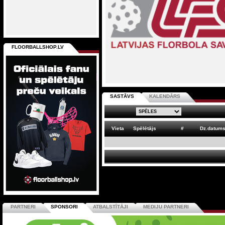
FLOORBALLSHOP.LV
SASTĀVS
KALENDĀRS
Vieta
Spēlētājs
#
Dz.datum
PARTNERI
SPONSORI
ATBALSTĪTĀJI
MEDIJU PARTNERI