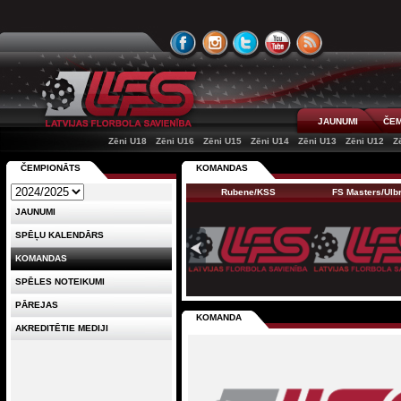
JAUNUMI
ČEM
Zēni U18
Zēni U16
Zēni U15
Zēni U14
Zēni U13
Zēni U12
Z
ČEMPIONĀTS
KOMANDAS
Rubene/KSS
FS Masters/Ul
JAUNUMI
SPĒĻU KALENDĀRS
KOMANDAS
SPĒLES NOTEIKUMI
PĀREJAS
KOMANDA
AKREDITĒTIE MEDIJI