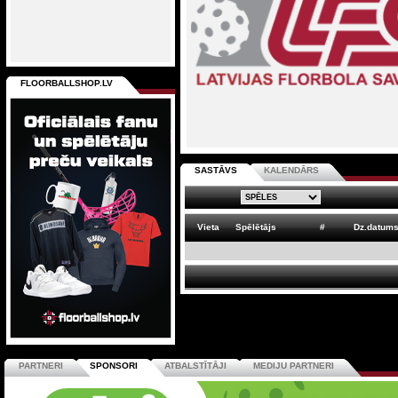
FLOORBALLSHOP.LV
SASTĀVS
KALENDĀRS
Vieta
Spēlētājs
#
Dz.datum
PARTNERI
SPONSORI
ATBALSTĪTĀJI
MEDIJU PARTNERI