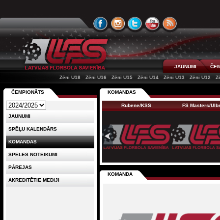
JAUNUMI
ČEM
Zēni U18
Zēni U16
Zēni U15
Zēni U14
Zēni U13
Zēni U12
Z
ČEMPIONĀTS
KOMANDAS
Rubene/KSS
FS Masters/Ul
JAUNUMI
SPĒĻU KALENDĀRS
KOMANDAS
SPĒLES NOTEIKUMI
PĀREJAS
KOMANDA
AKREDITĒTIE MEDIJI