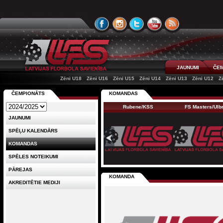
JAUNUMI
ČEM
Zēni U18
Zēni U16
Zēni U15
Zēni U14
Zēni U13
Zēni U12
Z
ČEMPIONĀTS
KOMANDAS
Rubene/KSS
FS Masters/Ul
JAUNUMI
SPĒĻU KALENDĀRS
KOMANDAS
SPĒLES NOTEIKUMI
PĀREJAS
KOMANDA
AKREDITĒTIE MEDIJI