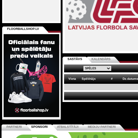
FLOORBALLSHOP.LV
SASTĀVS
KALENDĀRS
Vieta
Spēlētājs
#
Dz.datum
PARTNERI
SPONSORI
ATBALSTĪTĀJI
MEDIJU PARTNERI