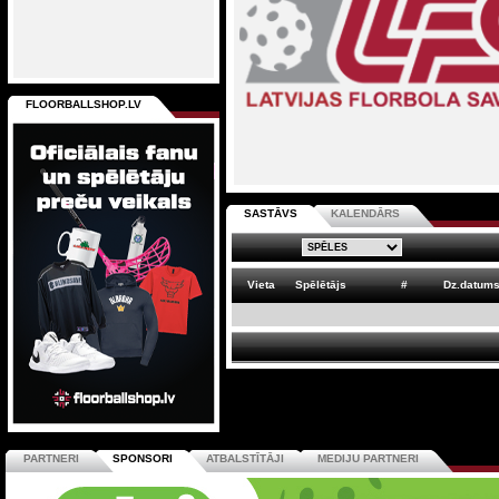
FLOORBALLSHOP.LV
SASTĀVS
KALENDĀRS
Vieta
Spēlētājs
#
Dz.datum
PARTNERI
SPONSORI
ATBALSTĪTĀJI
MEDIJU PARTNERI