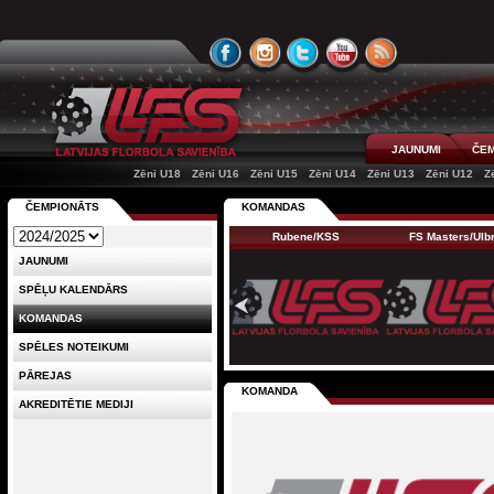
JAUNUMI
ČEM
Zēni U18
Zēni U16
Zēni U15
Zēni U14
Zēni U13
Zēni U12
Z
ČEMPIONĀTS
KOMANDAS
Rubene/KSS
FS Masters/Ul
JAUNUMI
SPĒĻU KALENDĀRS
KOMANDAS
SPĒLES NOTEIKUMI
PĀREJAS
KOMANDA
AKREDITĒTIE MEDIJI