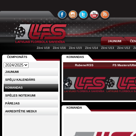
JAUNUMI
ČEM
Zēni U18
Zēni U16
Zēni U15
Zēni U14
Zēni U13
Zēni U12
Z
ČEMPIONĀTS
KOMANDAS
Rubene/KSS
FS Masters/Ul
JAUNUMI
SPĒĻU KALENDĀRS
KOMANDAS
SPĒLES NOTEIKUMI
PĀREJAS
KOMANDA
AKREDITĒTIE MEDIJI