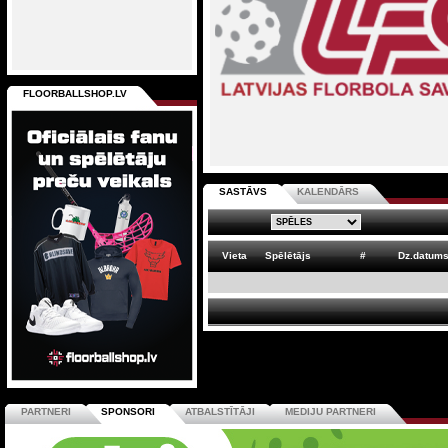
FLOORBALLSHOP.LV
SASTĀVS
KALENDĀRS
Vieta
Spēlētājs
#
Dz.datum
PARTNERI
SPONSORI
ATBALSTĪTĀJI
MEDIJU PARTNERI