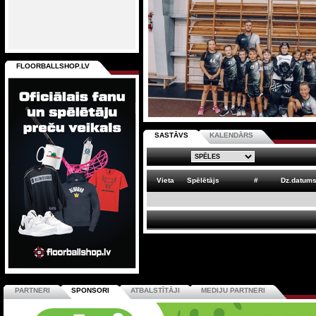
FLOORBALLSHOP.LV
SASTĀVS
KALENDĀRS
Vieta
Spēlētājs
#
Dz.datum
PARTNERI
SPONSORI
ATBALSTĪTĀJI
MEDIJU PARTNERI