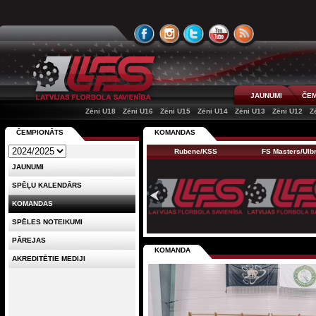
JAUNUMI
ČEM
Zēni U18
Zēni U16
Zēni U15
Zēni U14
Zēni U13
Zēni U12
Z
ČEMPIONĀTS
KOMANDAS
Rubene/KSS
FS Masters/Ul
JAUNUMI
SPĒĻU KALENDĀRS
KOMANDAS
SPĒLES NOTEIKUMI
PĀREJAS
KOMANDA
AKREDITĒTIE MEDIJI