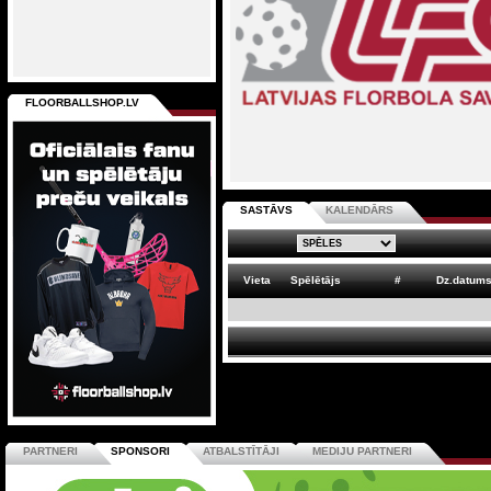
FLOORBALLSHOP.LV
SASTĀVS
KALENDĀRS
Vieta
Spēlētājs
#
Dz.datum
PARTNERI
SPONSORI
ATBALSTĪTĀJI
MEDIJU PARTNERI