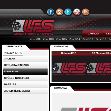
JAUNUMI
ČEM
Zēni U18
Zēni U16
Zēni U15
Zēni U14
Zēni U13
Zēni U12
Z
ČEMPIONĀTS
KOMANDAS
Rubene/KSS
FS Masters/Ul
JAUNUMI
SPĒĻU KALENDĀRS
KOMANDAS
SPĒLES NOTEIKUMI
PĀREJAS
KOMANDA
AKREDITĒTIE MEDIJI