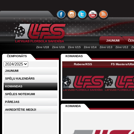
JAUNUMI
ČEM
Zēni U18
Zēni U16
Zēni U15
Zēni U14
Zēni U13
Zēni U12
Z
ČEMPIONĀTS
KOMANDAS
Rubene/KSS
FS Masters/Ul
JAUNUMI
SPĒĻU KALENDĀRS
KOMANDAS
SPĒLES NOTEIKUMI
PĀREJAS
KOMANDA
AKREDITĒTIE MEDIJI