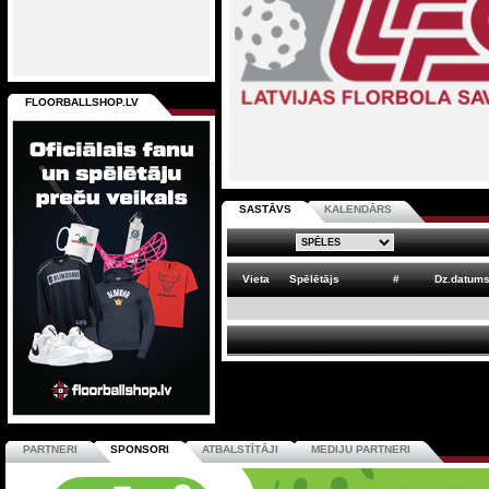
FLOORBALLSHOP.LV
SASTĀVS
KALENDĀRS
Vieta
Spēlētājs
#
Dz.datum
PARTNERI
SPONSORI
ATBALSTĪTĀJI
MEDIJU PARTNERI