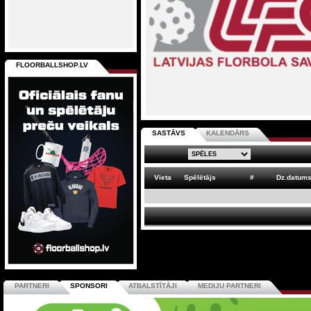
FLOORBALLSHOP.LV
SASTĀVS
KALENDĀRS
Vieta
Spēlētājs
#
Dz.datum
PARTNERI
SPONSORI
ATBALSTĪTĀJI
MEDIJU PARTNERI