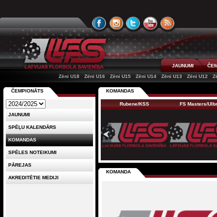
JAUNUMI
ČEM
Zēni U18
Zēni U16
Zēni U15
Zēni U14
Zēni U13
Zēni U12
Z
ČEMPIONĀTS
KOMANDAS
Rubene/KSS
FS Masters/Ul
JAUNUMI
SPĒĻU KALENDĀRS
KOMANDAS
SPĒLES NOTEIKUMI
PĀREJAS
KOMANDA
AKREDITĒTIE MEDIJI