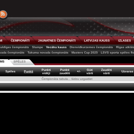
MI
ČEMPIONĀTI
JAUNATNES ČEMPIONĀTI
LATVIJAS KAUSS
IZLASES
uldīgas čempionāts
Slampe
Vecāku kauss
Dienvidkurzemes čempionāts
Rīgas atklā
vada čempionāts
Tukuma novada čempionāts
Masters Cup 2025
LSVS sporta spēles fl
SMS
SPĒLES
Punkti
Punkti
Gūti
Zaudēti
Spēles
Punkti
+/-
Uzvaras
vidēji
zaudēti
vārti
vārti
Čempionāta tabula... lūdzu uzgaidiet