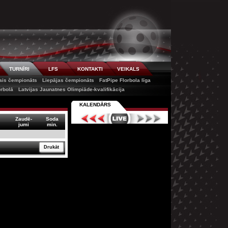
TURNĪRI
LFS
KONTAKTI
VEIKALS
tais čempionāts
Liepājas čempionāts
FatPipe Florbola līga
orbolā
Latvijas Jaunatnes Olimpiāde-kvalifikācija
KALENDĀRS
Zaudē-
Soda
jumi
min.
Drukāt