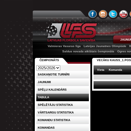
JAUNU
Valmieras Vasaras līga
Latvijas Jaunatnes Olimpiāde
K
Saldus novada atklātais čempionāts
Ogres no
ČEMPIONĀTS
VECĀKU KAUSS_1.PO
Vieta
Komanda
SASKAŅOTIE TURNĪRI
JAUNUMI
SPĒĻU KALENDĀRS
TABULA
SPĒLĒTĀJU STATISTIKA
VĀRTSARGU STATISTIKA
KOMANDU STATISTIKA
KOMANDAS