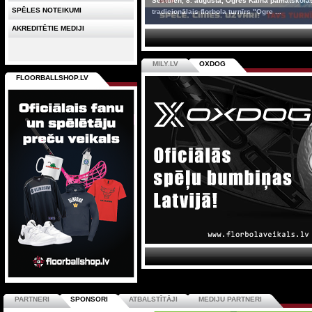
Sestdien, 8. augustā, Ogres Kalna pamatskolas
SPĒLES NOTEIKUMI
tradicionālais florbola turnīrs "Ogre ...
AKREDITĒTIE MEDIJI
MILY.LV
OXDOG
FLOORBALLSHOP.LV
PARTNERI
SPONSORI
ATBALSTĪTĀJI
MEDIJU PARTNERI