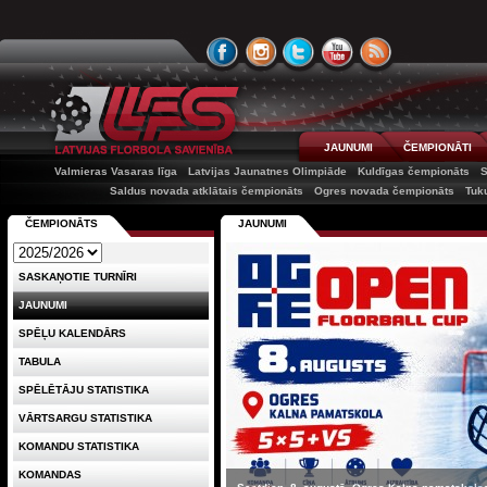
JAUNUMI
ČEMPIONĀTI
Valmieras Vasaras līga
Latvijas Jaunatnes Olimpiāde
Kuldīgas čempionāts
Saldus novada atklātais čempionāts
Ogres novada čempionāts
Tuk
ČEMPIONĀTS
JAUNUMI
SASKAŅOTIE TURNĪRI
JAUNUMI
SPĒĻU KALENDĀRS
TABULA
SPĒLĒTĀJU STATISTIKA
VĀRTSARGU STATISTIKA
KOMANDU STATISTIKA
KOMANDAS