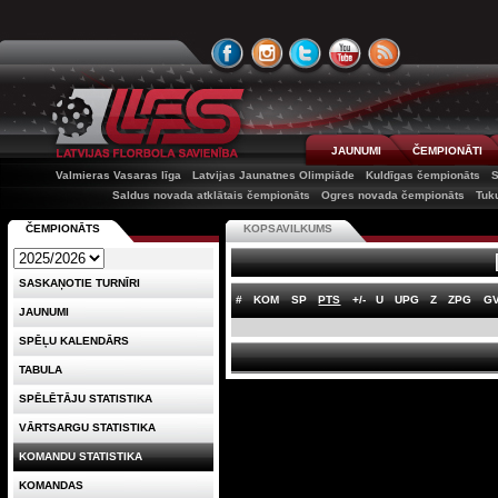
JAUNUMI
ČEMPIONĀTI
Valmieras Vasaras līga
Latvijas Jaunatnes Olimpiāde
Kuldīgas čempionāts
Saldus novada atklātais čempionāts
Ogres novada čempionāts
Tuk
ČEMPIONĀTS
KOPSAVILKUMS
SASKAŅOTIE TURNĪRI
#
KOM
SP
PTS
+/-
U
UPG
Z
ZPG
G
JAUNUMI
SPĒĻU KALENDĀRS
TABULA
SPĒLĒTĀJU STATISTIKA
VĀRTSARGU STATISTIKA
KOMANDU STATISTIKA
KOMANDAS