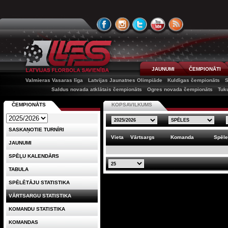
JAUNUMI
ČEMPIONĀTI
Valmieras Vasaras līga
Latvijas Jaunatnes Olimpiāde
Kuldīgas čempionāts
Saldus novada atklātais čempionāts
Ogres novada čempionāts
Tuk
ČEMPIONĀTS
KOPSAVILKUMS
SASKAŅOTIE TURNĪRI
Vieta
Vārtsargs
Komanda
Spēl
JAUNUMI
SPĒĻU KALENDĀRS
TABULA
SPĒLĒTĀJU STATISTIKA
VĀRTSARGU STATISTIKA
KOMANDU STATISTIKA
KOMANDAS