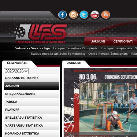
JAUNUMI
ČEMPIONĀTI
Valmieras Vasaras līga
Latvijas Jaunatnes Olimpiāde
Kuldīgas čempionāts
Saldus novada atklātais čempionāts
Ogres novada čempionāts
Tuk
ČEMPIONĀTS
JAUNUMI
SASKAŅOTIE TURNĪRI
JAUNUMI
SPĒĻU KALENDĀRS
TABULA
PLAYOFF
SPĒLĒTĀJU STATISTIKA
VĀRTSARGU STATISTIKA
KOMANDU STATISTIKA