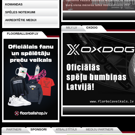
Gaidāmā vasara Valmierā iesāksies ar Valmiera
KOMANDAS
kurā viena mēneša laikā noskaidrosim 202...
SPĒLES NOTEIKUMI
AKREDITĒTIE MEDIJI
MILY.LV
OXDOG
FLOORBALLSHOP.LV
PARTNERI
SPONSORI
ATBALSTĪTĀJI
MEDIJU PARTNERI