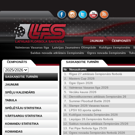
JAUNUMI
ČEMPIONĀTI
Valmieras Vasaras līga
Latvijas Jaunatnes Olimpiāde
Kuldīgas čempionāts
Saldus novada atklātais čempionāts
Ogres novada čempionāts
Tuk
ČEMPIONĀTS
SASKAŅOTIE TURNĪRI
Nr.
Nosaukums
1.
Rīgas 27.atklātais čempionāts florbolā
SASKAŅOTIE TURNĪRI
2.
Masters Cup 2026
3.
Ogre Open 2026
JAUNUMI
4.
Valmieras Vasaras līga 2026
5.
Vecāku kauss 2026
SPĒĻU KALENDĀRS
6.
Dienvidkurzemes atklātais čempionāts 26
TABULA
7.
Summer Floorball Battle 2026
8.
Slampe 2026 Vasaras kauss
SPĒLĒTĀJU STATISTIKA
9.
LPSV 63.sporta spēles
10.
Kuldīgas novada čempionāts 2026
VĀRTSARGU STATISTIKA
11.
Liepājas 28.čempionāts florbolā
KOMANDU STATISTIKA
12.
Saldus novada atklātais čempionāts 25/26
13.
Fat Pipe florbola līga 25/26
KOMANDAS
14.
Ogres novada čempionāts florbolā 2026