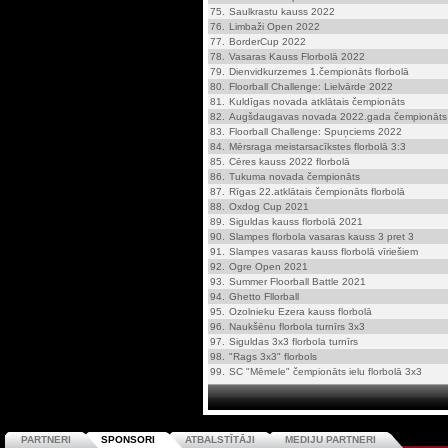
75.
Saulkrastu kauss 2022
76.
Limbaži Open 2022
77.
BorderCup 2022
78.
Vasaras Kauss Florbolā 2022
79.
Dienvidkurzemes 1.čempionāts florbolā
80.
Floorball Challenge: Lielvārde 2022
81.
Kuldīgas novada atklātais čempionāts
82.
Augšdaugavas novada 2022.gada čempionāts
83.
Floorball Challenge: Spuņciems 2022
84.
Mērsraga meistarsacīkstes florbolā 3:3
85.
Cēres kauss 2022 florbolā
86.
Tukuma novada čempionāts
87.
Rīgas 22.atklātais čempionāts florbolā
88.
Oxdog Cup 2021
89.
Siguldas kauss florbolā 2021
90.
Slampes florbola vasaras kauss 3 pret 3
91.
Slampes vasaras kauss florbolā vīriešiem
92.
Ogre Open 2021
93.
Summer Floorball Battle 2021
94.
Ghetto Fllorball
95.
Ozolnieku Ezera kauss florbolā
96.
Naukšēnu florbola turnīrs 3x3
97.
Siguldas 3x3 florbola turnīrs
98.
"Rags 3x3" florbols
99.
SC "Mēmele" čempionāts ielu florbolā 3x3
PARTNERI
SPONSORI
ATBALSTĪTĀJI
MEDIJU PARTNERI