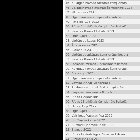
45.
Kuldīgas novada atklātais čempionāts
46.
Saldus novada atklātais čempionāts 2024
47.
Nāc sportot 2024
48.
Ogres novada čempionāts florbolā
49.
Fat Pipe Cup 2023
50.
Rīgas 24.atklātais čempionāts florbolā
51.
Vasaras Kauss Florbolā 2023
52.
Ogre Open 2023
53.
Lielvārdes kauss 2023
54.
Ādažu kauss 2023
55.
Slampe 2023
56.
Lielvārdes atklātais čempionāts florbolā
57.
Vasaras Kauss Florbolā 2023
58.
Dienvidkurzemes 2.čempionāts florbolā
59.
Kuldīgas novada atklātais čempionāts
60.
Stars cup 2023
61.
Ogres novada čempionāts florbolā
62.
Latvijas XXXIII Universiāde
63.
Saldus novada atklātais čempionāts
64.
Liepājas čempionāts florbolā
65.
Rīgas Florbola līga
66.
Rīgas 23.atklātais čempionāts florbolā
67.
Oxdog Cup 2022
68.
Ogre Open 2022
69.
Valmieras Vasaras līga 2022
70.
SK Coyote kauss 2022
71.
Summer Floorball Battle-2022
72.
Slampe 2022
73.
Rīgas Florbola līgas: Summer Edition
74.
Aizkraukle Cup 2022