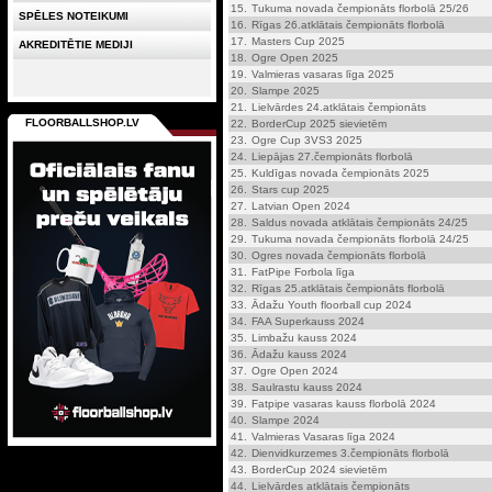
15.
Tukuma novada čempionāts florbolā 25/26
SPĒLES NOTEIKUMI
16.
Rīgas 26.atklātais čempionāts florbolā
17.
Masters Cup 2025
AKREDITĒTIE MEDIJI
18.
Ogre Open 2025
19.
Valmieras vasaras līga 2025
20.
Slampe 2025
21.
Lielvārdes 24.atklātais čempionāts
FLOORBALLSHOP.LV
22.
BorderCup 2025 sievietēm
23.
Ogre Cup 3VS3 2025
24.
Liepājas 27.čempionāts florbolā
25.
Kuldīgas novada čempionāts 2025
26.
Stars cup 2025
27.
Latvian Open 2024
28.
Saldus novada atklātais čempionāts 24/25
29.
Tukuma novada čempionāts florbolā 24/25
30.
Ogres novada čempionāts florbolā
31.
FatPipe Forbola līga
32.
Rīgas 25.atklātais čempionāts florbolā
33.
Ādažu Youth floorball cup 2024
34.
FAA Superkauss 2024
35.
Limbažu kauss 2024
36.
Ādažu kauss 2024
37.
Ogre Open 2024
38.
Saulrastu kauss 2024
39.
Fatpipe vasaras kauss florbolā 2024
40.
Slampe 2024
41.
Valmieras Vasaras līga 2024
42.
Dienvidkurzemes 3.čempionāts florbolā
43.
BorderCup 2024 sievietēm
44.
Lielvārdes atklātais čempionāts