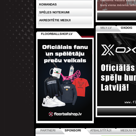
Gaidāmā vasara Valmierā
KOMANDAS
kurā viena mēneša laik
SPĒLES NOTEIKUMI
AKREDITĒTIE MEDIJI
MILY.LV
OXDOG
FLOORBALLSHOP.LV
PARTNERI
SPONSORI
ATBALSTĪTĀJI
MEDIJU P