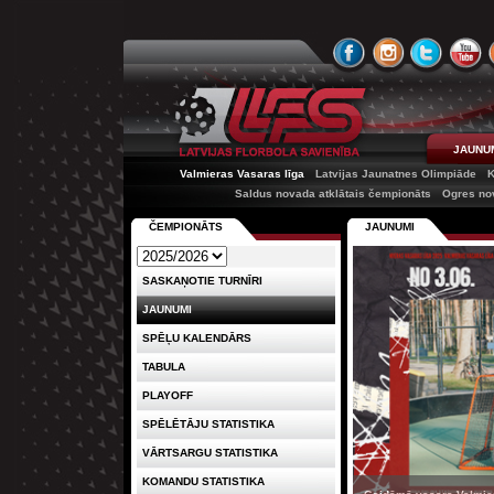
JAUNU
Valmieras Vasaras līga
Latvijas Jaunatnes Olimpiāde
K
Saldus novada atklātais čempionāts
Ogres no
ČEMPIONĀTS
JAUNUMI
SASKAŅOTIE TURNĪRI
JAUNUMI
SPĒĻU KALENDĀRS
TABULA
PLAYOFF
SPĒLĒTĀJU STATISTIKA
VĀRTSARGU STATISTIKA
KOMANDU STATISTIKA