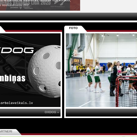
 iesāksies ar Valmieras Vasaras līgu florbolā,
ā noskaidrosim 202...
FOTO
OXDOG »
ARTNERI