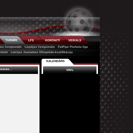
TURNĪRI
LFS
KONTAKTI
VEIKALS
tais čempionāts
Liepājas čempionāts
FatPipe Florbola līga
orbolā
Latvijas Jaunatnes Olimpiāde-kvalifikācija
KALENDĀRS
saras...
VAVL