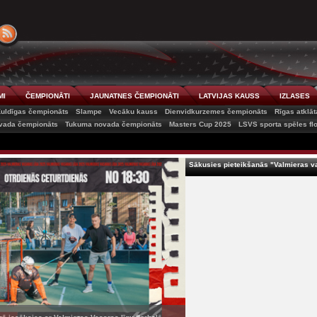
MI
ČEMPIONĀTI
JAUNATNES ČEMPIONĀTI
LATVIJAS KAUSS
IZLASES
uldīgas čempionāts
Slampe
Vecāku kauss
Dienvidkurzemes čempionāts
Rīgas atklā
vada čempionāts
Tukuma novada čempionāts
Masters Cup 2025
LSVS sporta spēles fl
Sākusies pieteikšanās "Valmieras va