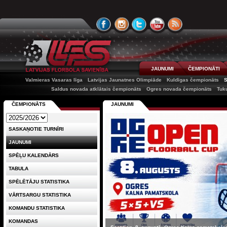
JAUNUMI
ČEMPIONĀTI
Valmieras Vasaras līga
Latvijas Jaunatnes Olimpiāde
Kuldīgas čempionāts
Saldus novada atklātais čempionāts
Ogres novada čempionāts
Tuk
ČEMPIONĀTS
JAUNUMI
SASKAŅOTIE TURNĪRI
JAUNUMI
SPĒĻU KALENDĀRS
TABULA
SPĒLĒTĀJU STATISTIKA
VĀRTSARGU STATISTIKA
KOMANDU STATISTIKA
KOMANDAS