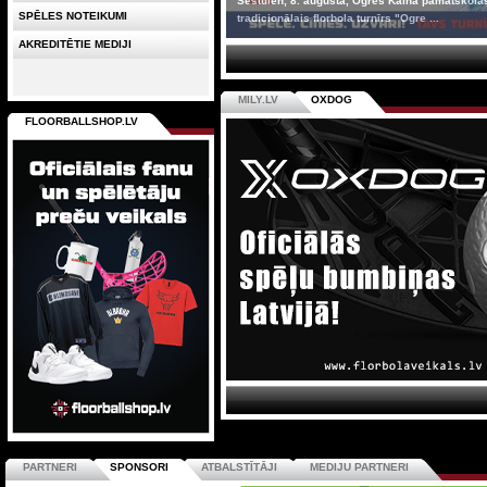
Sestdien, 8. augustā, Ogres Kalna pamatskolas
SPĒLES NOTEIKUMI
tradicionālais florbola turnīrs "Ogre ...
AKREDITĒTIE MEDIJI
MILY.LV
OXDOG
FLOORBALLSHOP.LV
PARTNERI
SPONSORI
ATBALSTĪTĀJI
MEDIJU PARTNERI