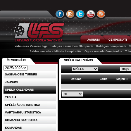
JAUNUMI
ČEMPIONĀTI
Valmieras Vasaras līga
Latvijas Jaunatnes Olimpiāde
Kuldīgas čempionāts
Saldus novada atklātais čempionāts
Ogres novada čempionāts
Tuk
ČEMPIONĀTS
SPĒĻU KALENDĀRS
SASKAŅOTIE TURNĪRI
Datums
Laiks
Mājnieki
JAUNUMI
SPĒĻU KALENDĀRS
TABULA
SPĒLĒTĀJU STATISTIKA
VĀRTSARGU STATISTIKA
KOMANDU STATISTIKA
KOMANDAS