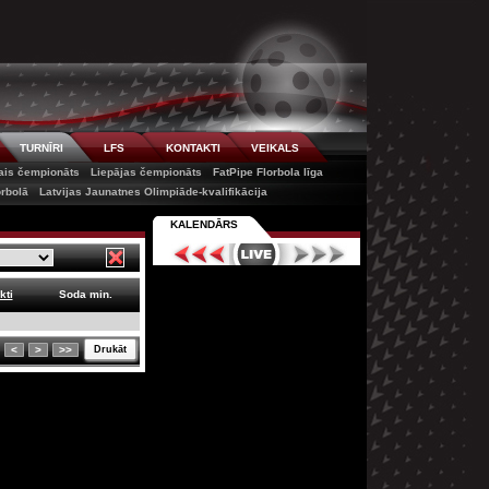
TURNĪRI
LFS
KONTAKTI
VEIKALS
tais čempionāts
Liepājas čempionāts
FatPipe Florbola līga
orbolā
Latvijas Jaunatnes Olimpiāde-kvalifikācija
KALENDĀRS
kti
Soda min.
<
>
>>
Drukāt