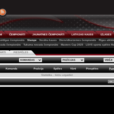
MI
ČEMPIONĀTI
JAUNATNES ČEMPIONĀTI
LATVIJAS KAUSS
IZLASES
uldīgas čempionāts
Slampe
Vecāku kauss
Dienvidkurzemes čempionāts
Rīgas atklā
vada čempionāts
Tukuma novada čempionāts
Masters Cup 2025
LSVS sporta spēles fl
ĀRTI
PIESPĒLES
Komanda
Pozīcija
Spēles
Vārti
Piespēles
Pun
Statistika... lūdzu uzgaidiet
<<