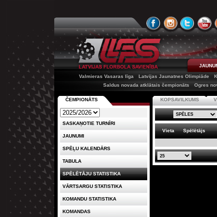
JAUNU
Valmieras Vasaras līga
Latvijas Jaunatnes Olimpiāde
K
Saldus novada atklātais čempionāts
Ogres no
ČEMPIONĀTS
KOPSAVILKUMS
V
SASKAŅOTIE TURNĪRI
Vieta
Spēlētājs
JAUNUMI
SPĒĻU KALENDĀRS
TABULA
SPĒLĒTĀJU STATISTIKA
VĀRTSARGU STATISTIKA
KOMANDU STATISTIKA
KOMANDAS