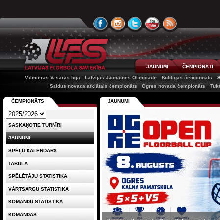
JAUNUMI
ČEMPIONĀTI
Valmieras Vasaras līga
Latvijas Jaunatnes Olimpiāde
Kuldīgas čempionāts
Saldus novada atklātais čempionāts
Ogres novada čempionāts
Tuk
ČEMPIONĀTS
JAUNUMI
SASKAŅOTIE TURNĪRI
JAUNUMI
SPĒĻU KALENDĀRS
TABULA
SPĒLĒTĀJU STATISTIKA
VĀRTSARGU STATISTIKA
KOMANDU STATISTIKA
KOMANDAS