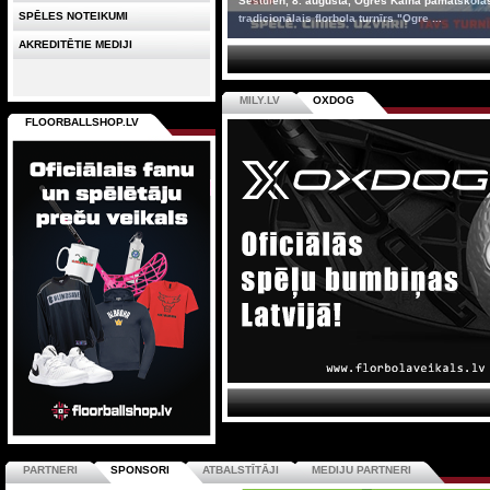
Sestdien, 8. augustā, Ogres Kalna pamatskolas
SPĒLES NOTEIKUMI
tradicionālais florbola turnīrs "Ogre ...
AKREDITĒTIE MEDIJI
MILY.LV
OXDOG
FLOORBALLSHOP.LV
PARTNERI
SPONSORI
ATBALSTĪTĀJI
MEDIJU PARTNERI