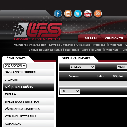
JAUNUMI
ČEMPIONĀTI
Valmieras Vasaras līga
Latvijas Jaunatnes Olimpiāde
Kuldīgas čempionāts
Saldus novada atklātais čempionāts
Ogres novada čempionāts
Tuk
ČEMPIONĀTS
SPĒĻU KALENDĀRS
SASKAŅOTIE TURNĪRI
Datums
Laiks
Mājnieki
JAUNUMI
SPĒĻU KALENDĀRS
TABULA
SPĒLĒTĀJU STATISTIKA
VĀRTSARGU STATISTIKA
KOMANDU STATISTIKA
KOMANDAS