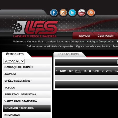
JAUNUMI
ČEMPIONĀTI
Valmieras Vasaras līga
Latvijas Jaunatnes Olimpiāde
Kuldīgas čempionāts
Saldus novada atklātais čempionāts
Ogres novada čempionāts
Tuk
ČEMPIONĀTS
KOPSAVILKUMS
SASKAŅOTIE TURNĪRI
#
KOM
SP
PTS
+/-
U
UPG
Z
ZPG
G
JAUNUMI
SPĒĻU KALENDĀRS
TABULA
SPĒLĒTĀJU STATISTIKA
VĀRTSARGU STATISTIKA
KOMANDU STATISTIKA
KOMANDAS