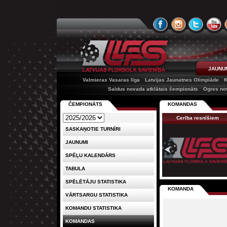
JAUNU
Valmieras Vasaras līga
Latvijas Jaunatnes Olimpiāde
K
Saldus novada atklātais čempionāts
Ogres no
ČEMPIONĀTS
KOMANDAS
Cerība resnīšiem
SASKAŅOTIE TURNĪRI
JAUNUMI
SPĒĻU KALENDĀRS
TABULA
SPĒLĒTĀJU STATISTIKA
KOMANDA
VĀRTSARGU STATISTIKA
KOMANDU STATISTIKA
KOMANDAS