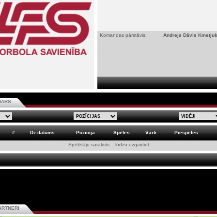
Komandas pārstāvis:
Andrejs Dāvis Kmetju
DĀRS
#
Dz.datums
Pozīcija
Spēles
Vārti
Piespēles
Spēlētāju saraksts... lūdzu uzgaidiet
ARTNERI