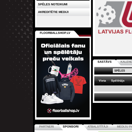
SPĒLES NOTEIKUMI
AKREDITĒTIE MEDIJI
FLOORBALLSHOP.LV
SASTĀVS
KALEN
Vieta
Spēlētājs
PARTNERI
SPONSORI
ATBALSTĪTĀJI
MEDIJU P