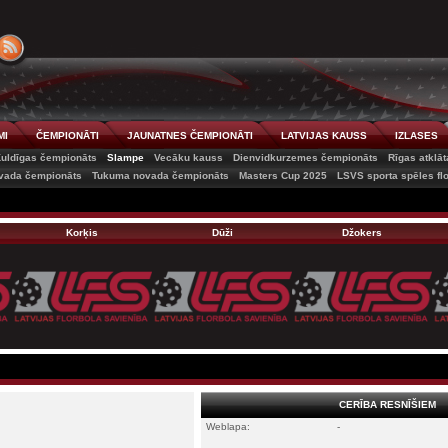
MI
ČEMPIONĀTI
JAUNATNES ČEMPIONĀTI
LATVIJAS KAUSS
IZLASES
uldīgas čempionāts
Slampe
Vecāku kauss
Dienvidkurzemes čempionāts
Rīgas atklā
vada čempionāts
Tukuma novada čempionāts
Masters Cup 2025
LSVS sporta spēles fl
Korķis
Dūži
Džokers
CERĪBA RESNĪŠIEM
Weblapa:
-