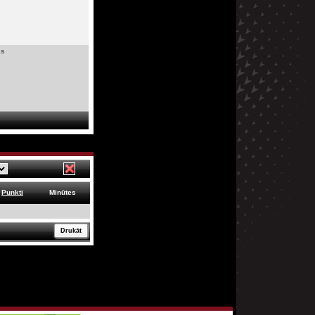
ks
Punkti
Minūtes
Drukāt