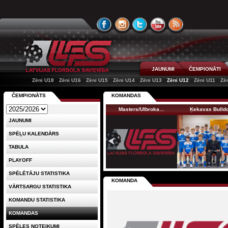
JAUNUMI
ČEMPIONĀTI
Zēni U18
Zēni U16
Zēni U15
Zēni U14
Zēni U13
Zēni U12
Zēni U11
Zē
ČEMPIONĀTS
KOMANDAS
Masters/Ulbroka…
Ķekavas Bulld
JAUNUMI
SPĒĻU KALENDĀRS
TABULA
PLAYOFF
SPĒLĒTĀJU STATISTIKA
KOMANDA
VĀRTSARGU STATISTIKA
KOMANDU STATISTIKA
KOMANDAS
SPĒLES NOTEIKUMI