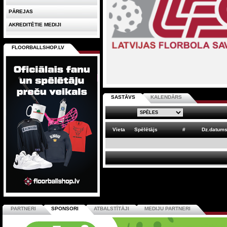
PĀREJAS
AKREDITĒTIE MEDIJI
FLOORBALLSHOP.LV
SASTĀVS
KALENDĀRS
Vieta
Spēlētājs
#
Dz.datum
PARTNERI
SPONSORI
ATBALSTĪTĀJI
MEDIJU PARTNERI