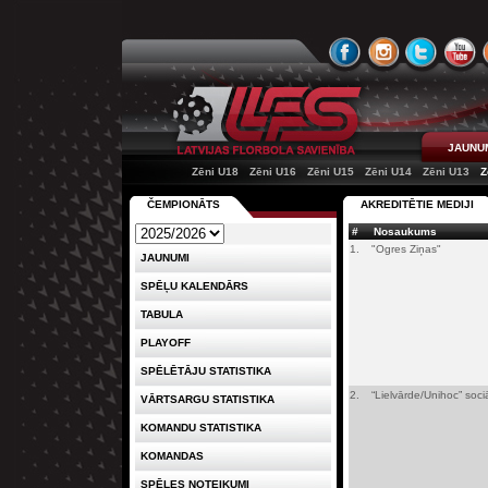
JAUNU
Zēni U18
Zēni U16
Zēni U15
Zēni U14
Zēni U13
Z
ČEMPIONĀTS
AKREDITĒTIE MEDIJI
#
Nosaukums
1.
"Ogres Ziņas"
JAUNUMI
SPĒĻU KALENDĀRS
TABULA
PLAYOFF
SPĒLĒTĀJU STATISTIKA
2.
“Lielvārde/Unihoc” soc
VĀRTSARGU STATISTIKA
KOMANDU STATISTIKA
KOMANDAS
SPĒLES NOTEIKUMI