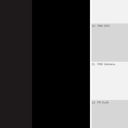
10.
FBK SĀC
11.
FBK Valmiera
12.
FK Kurši