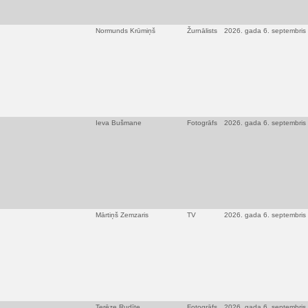
Normunds Krūmiņš
Žurnālists
2026. gada 6. septembris
Ieva Bušmane
Fotogrāfs
2026. gada 6. septembris
Mārtiņš Zemzaris
TV
2026. gada 6. septembris
Terēze Rudīte
Fotogrāfs
2026. gada 6. septembris