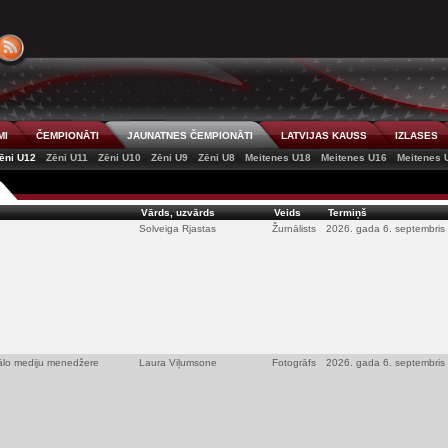
MI
ČEMPIONĀTI
JAUNATNES ČEMPIONĀTI
LATVIJAS KAUSS
IZLASES
ēni U12
Zēni U11
Zēni U10
Zēni U9
Zēni U8
Meitenes U18
Meitenes U16
Meitenes 
Vārds, uzvārds
Veids
Termiņš
Solveiga Rjastas
Žurnālists
2026. gada 6. septembris
iālo mediju menedžere
Laura Viļumsone
Fotogrāfs
2026. gada 6. septembris