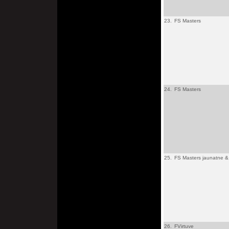
23.
FS Masters
24.
FS Masters
25.
FS Masters jaunatne & 
26.
FVirtuve