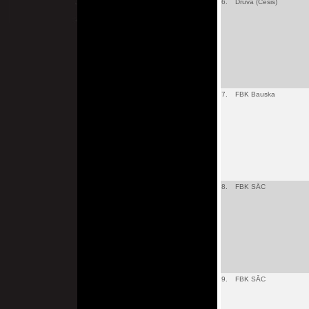
6.
Druva (Cēsis)
7.
FBK Bauska
8.
FBK SĀC
9.
FBK SĀC