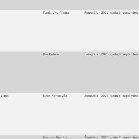
Paula Līva Pīlupa
Fotogrāfs
2026. gada 6. septembris
Ilze Dobele
Fotogrāfs
2026. gada 6. septembris
1.līga
Keita Kenstaviča
Žurnālists
2026. gada 6. septembris
Kaspars Bernāts
Žurnālists
2026. gada 6. septembris