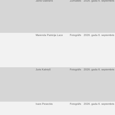
Jānis Gabrāns
Žurnālists
2026. gada 6. septembris
Marenda Patricija Lace
Fotogrāfs
2026. gada 6. septembris
Juris Kalniņš
Fotogrāfs
2026. gada 6. septembris
Ivars Peseckis
Fotogrāfs
2026. gada 6. septembris