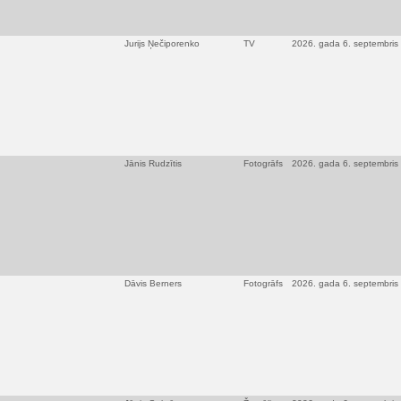
Jurijs Ņečiporenko
TV
2026. gada 6. septembris
Jānis Rudzītis
Fotogrāfs
2026. gada 6. septembris
Dāvis Berners
Fotogrāfs
2026. gada 6. septembris