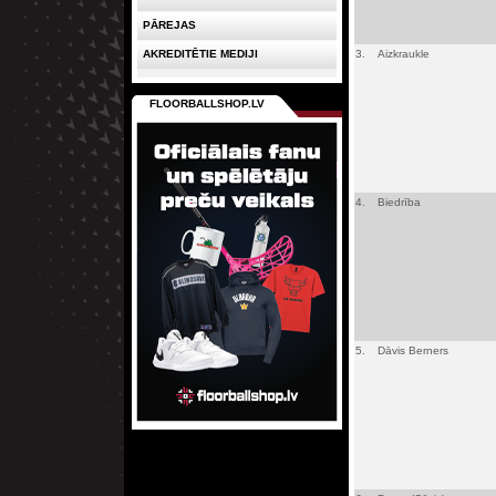
PĀREJAS
AKREDITĒTIE MEDIJI
3.
Aizkraukle
FLOORBALLSHOP.LV
4.
Biedrība
5.
Dāvis Berners