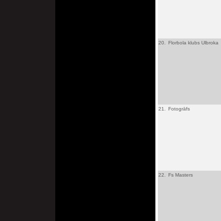
20.
Florbola klubs Ulbroka
21.
Fotogrāfs
22.
Fs Masters