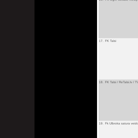
17.
FK Talsi
18.
FK Talsi / ReTalsi.lv / 
19.
Fk Ulbroka satura veid