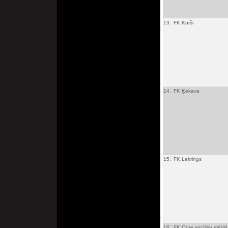
13.
FK Kurši
14.
FK Ķekava
15.
FK Lekrings
16.
FK Ogre sociālie mēdiji