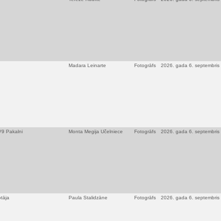
Madara Leinarte
Fotogrāfs
2026. gada 6. septembris
TV9 Pakalni
Monta Megija Učelniece
Fotogrāfs
2026. gada 6. septembris
otāja
Paula Stalidzāne
Fotogrāfs
2026. gada 6. septembris