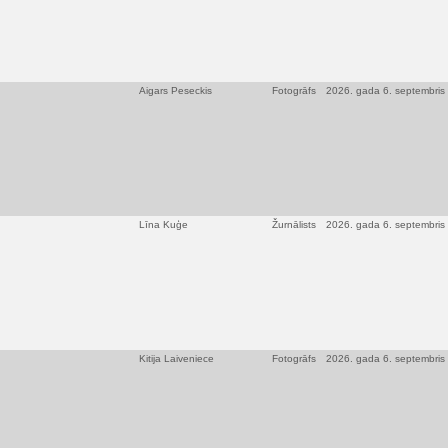
Aigars Peseckis
Fotogrāfs
2026. gada 6. septembris
Līna Kuģe
Žurnālists
2026. gada 6. septembris
Kitija Laiveniece
Fotogrāfs
2026. gada 6. septembris