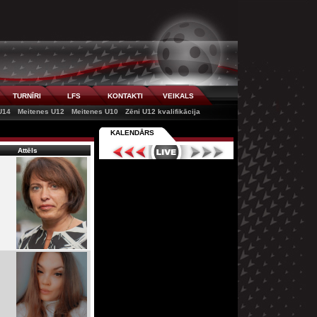
TURNĪRI
LFS
KONTAKTI
VEIKALS
U14
Meitenes U12
Meitenes U10
Zēni U12 kvalifikācija
KALENDĀRS
Attēls