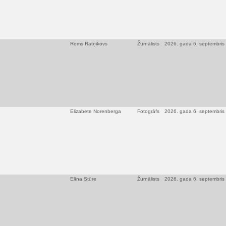
Rems Ratņikovs
Žurnālists
2026. gada 6. septembris
Elizabete Norenberga
Fotogrāfs
2026. gada 6. septembris
Elīna Stūre
Žurnālists
2026. gada 6. septembris