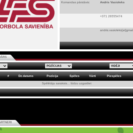
Komandas pārstāvis:
Andris Vasioleks
+371 26555474
andris.vasioleks[at]gmai
DĀRS
#
Dz.datums
Pozīcija
Spēles
Vārti
Piespēles
Spēlētāju saraksts... lūdzu uzgaidiet
ARTNERI