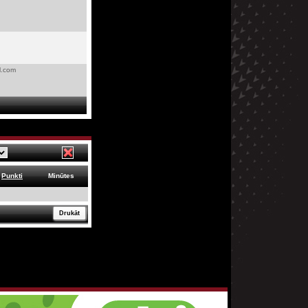
l.com
Punkti
Minūtes
Drukāt