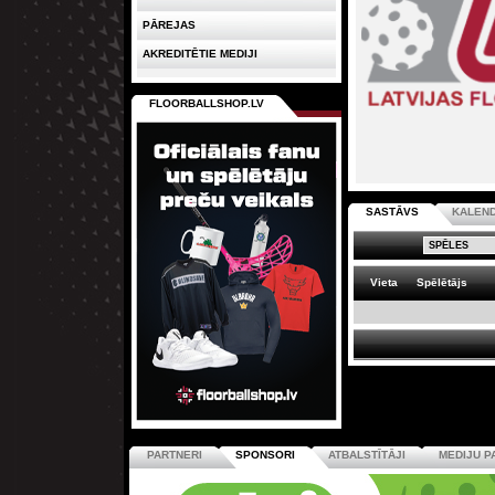
PĀREJAS
AKREDITĒTIE MEDIJI
FLOORBALLSHOP.LV
SASTĀVS
KALEN
Vieta
Spēlētājs
PARTNERI
SPONSORI
ATBALSTĪTĀJI
MEDIJU P