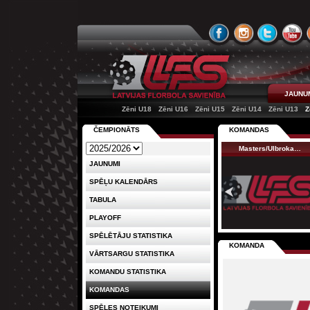
JAUNU
Zēni U18
Zēni U16
Zēni U15
Zēni U14
Zēni U13
Z
ČEMPIONĀTS
KOMANDAS
Masters/Ulbroka…
JAUNUMI
SPĒĻU KALENDĀRS
TABULA
PLAYOFF
SPĒLĒTĀJU STATISTIKA
KOMANDA
VĀRTSARGU STATISTIKA
KOMANDU STATISTIKA
KOMANDAS
SPĒLES NOTEIKUMI