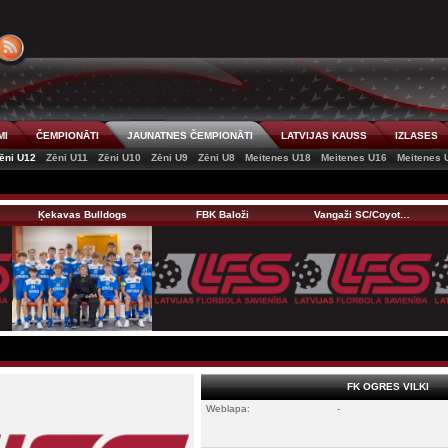
MI
ČEMPIONĀTI
JAUNATNES ČEMPIONĀTI
LATVIJAS KAUSS
IZLASES
ēni U12
Zēni U11
Zēni U10
Zēni U9
Zēni U8
Meitenes U18
Meitenes U16
Meitenes 
Ķekavas Bulldogs
FBK Baloži
Vangaži SC/Coyot…
FK OGRES VILKI
Weblapa:
-