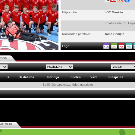
Mājas zāle:
LOC Manēža
Brīvības iela 55, Liep
Komandas pārstāvis:
Toms Peniķis
Logo:
DĀRS
#
Dz.datums
Pozīcija
Spēles
Vārti
Piespēles
Spēlētāju saraksts... lūdzu uzgaidiet
ARTNERI