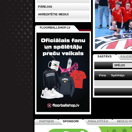
PĀREJAS
AKREDITĒTIE MEDIJI
FLOORBALLSHOP.LV
SASTĀVS
KALEN
Vieta
Spēlētājs
PARTNERI
SPONSORI
ATBALSTĪTĀJI
MEDIJU P