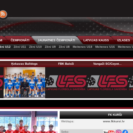
MI
ČEMPIONĀTI
JAUNATNES ČEMPIONĀTI
LATVIJAS KAUSS
IZLASES
ēni U12
Zēni U11
Zēni U10
Zēni U9
Zēni U8
Meitenes U18
Meitenes U16
Meitenes 
Ķekavas Bulldogs
FBK Baloži
Vangaži SC/Coyot…
FK KURŠI
Weblapa:
www.fkkursi.lv
Seko: