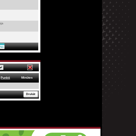
āja
Punkti
Minūtes
Drukāt