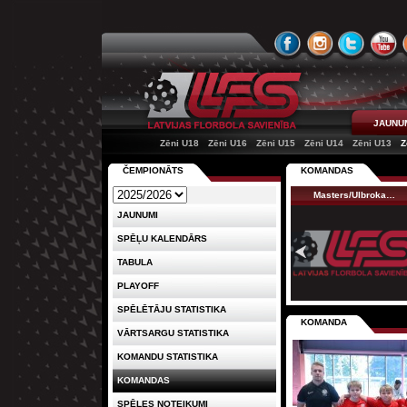
JAUNU
Zēni U18
Zēni U16
Zēni U15
Zēni U14
Zēni U13
Z
ČEMPIONĀTS
KOMANDAS
Masters/Ulbroka…
JAUNUMI
SPĒĻU KALENDĀRS
TABULA
PLAYOFF
SPĒLĒTĀJU STATISTIKA
KOMANDA
VĀRTSARGU STATISTIKA
KOMANDU STATISTIKA
KOMANDAS
SPĒLES NOTEIKUMI