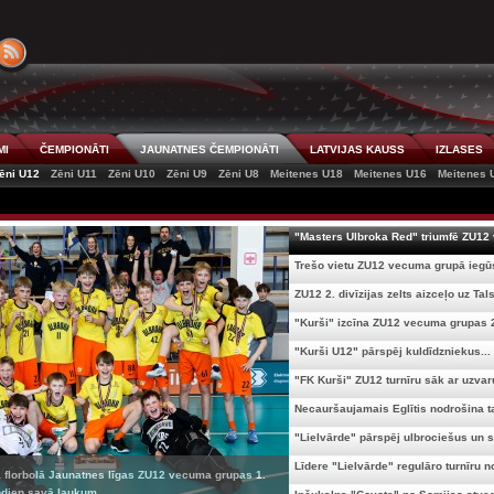
MI
ČEMPIONĀTI
JAUNATNES ČEMPIONĀTI
LATVIJAS KAUSS
IZLASES
ēni U12
Zēni U11
Zēni U10
Zēni U9
Zēni U8
Meitenes U18
Meitenes U16
Meitenes 
"Masters Ulbroka Red" triumfē ZU12 
Trešo vietu ZU12 vecuma grupā iegūs
ZU12 2. divīzijas zelts aizceļo uz Talsi
"Kurši" izcīna ZU12 vecuma grupas 2.
"Kurši U12" pārspēj kuldīdzniekus...
"FK Kurši" ZU12 turnīru sāk ar uzvaru
Necauršaujamais Eglītis nodrošina ta
"Lielvārde" pārspēj ulbrociešus un s
Līdere "Lielvārde" regulāro turnīru no
 florbolā Jaunatnes līgas ZU12 vecuma grupas 1.
dien savā laukum...