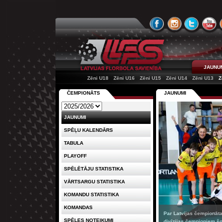
JAUNU
Zēni U18
Zēni U16
Zēni U15
Zēni U14
Zēni U13
Z
ČEMPIONĀTS
JAUNUMI
JAUNUMI
SPĒĻU KALENDĀRS
TABULA
PLAYOFF
SPĒLĒTĀJU STATISTIKA
VĀRTSARGU STATISTIKA
KOMANDU STATISTIKA
KOMANDAS
Par Latvijas čempionāta
SPĒLES NOTEIKUMI
divīzijas čempioniem šo