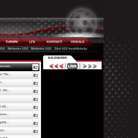
TURNĪRI
LFS
KONTAKTI
VEIKALS
U14
Meitenes U12
Meitenes U10
Zēni U12 kvalifikācija
KALENDĀRS
vecum...
t "Ķe...
...
 div...
 pā...
lsin...
pēlē...
sl...