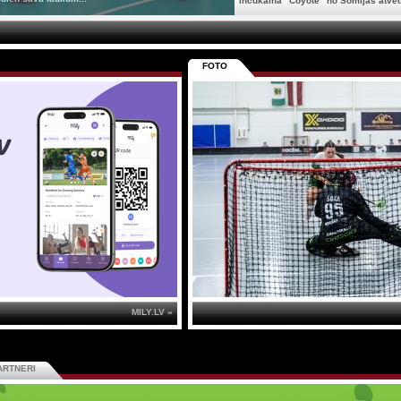
Inčukalna "Coyote" no Somijas atved
FOTO
MILY.LV »
ARTNERI