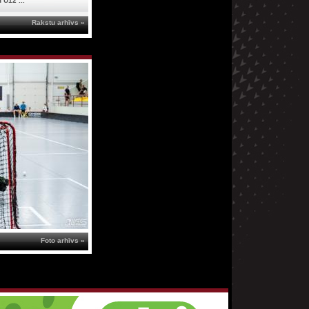
 U12 ...
Rakstu arhīvs »
Foto arhīvs »