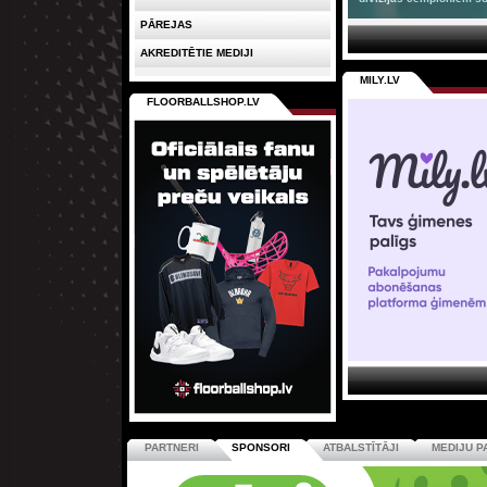
PĀREJAS
AKREDITĒTIE MEDIJI
MILY.LV
FLOORBALLSHOP.LV
PARTNERI
SPONSORI
ATBALSTĪTĀJI
MEDIJU P