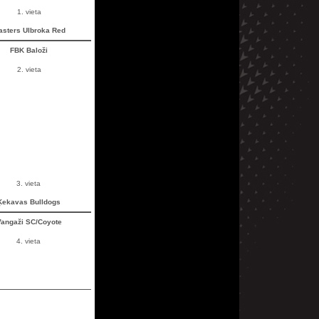
1. vieta
asters Ulbroka Red
FBK Baloži
2. vieta
3. vieta
Ķekavas Bulldogs
angaži SC/Coyote
4. vieta