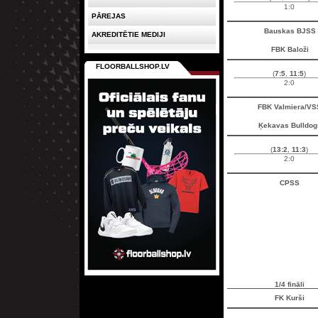
1:0
PĀREJAS
Bauskas BJSS
AKREDITĒTIE MEDIJI
FBK Baloži
FLOORBALLSHOP.LV
(
7:5
,
11:5
)
2:0
FBK Valmiera/VS
Ķekavas Bulldog
(
13:2
,
11:3
)
2:0
CPSS
1/4 fināli
FK Kurši