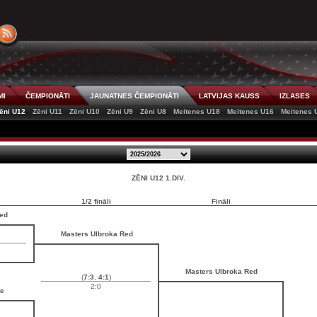
MI
ČEMPIONĀTI
JAUNATNES ČEMPIONĀTI
LATVIJAS KAUSS
IZLASES
ēni U12
Zēni U11
Zēni U10
Zēni U9
Zēni U8
Meitenes U18
Meitenes U16
Meitenes 
ZĒNI U12 1.DIV.
1/2 fināli
Fināli
Red
Masters Ulbroka Red
Masters Ulbroka Red
(
7:3
,
4:1
)
2:0
te