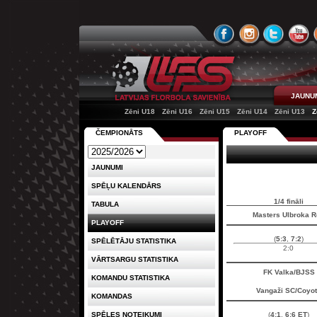
JAUNU
Zēni U18
Zēni U16
Zēni U15
Zēni U14
Zēni U13
Z
ČEMPIONĀTS
PLAYOFF
JAUNUMI
SPĒĻU KALENDĀRS
1/4 fināli
TABULA
Masters Ulbroka 
PLAYOFF
(
5:3
,
7:2
)
SPĒLĒTĀJU STATISTIKA
2:0
VĀRTSARGU STATISTIKA
FK Valka/BJSS
KOMANDU STATISTIKA
Vangaži SC/Coyo
KOMANDAS
SPĒLES NOTEIKUMI
(
4:1
,
6:6 ET
)