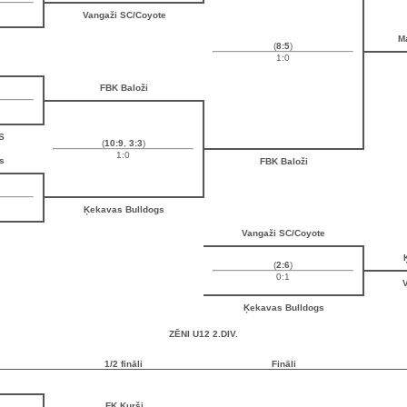
Vangaži SC/Coyote
M
(
8:5
)
1:0
FBK Baloži
S
(
10:9
,
3:3
)
1:0
s
FBK Baloži
Ķekavas Bulldogs
Vangaži SC/Coyote
(
2:6
)
0:1
V
Ķekavas Bulldogs
ZĒNI U12 2.DIV.
1/2 fināli
Fināli
FK Kurši