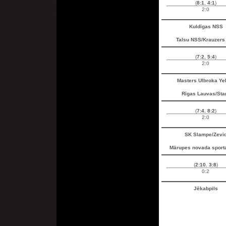
(
8:1
,
4:1
)
2:0
Kuldīgas NSS
Talsu NSS/Krauzers
(
7:2
,
5:4
)
2:0
Masters Ulbroka Ye
Rīgas Lauvas/Sta
(
7:4
,
8:2
)
2:0
SK Slampe/Zevi
Mārupes novada sport
(
2:10
,
3:8
)
0:2
Jēkabpils