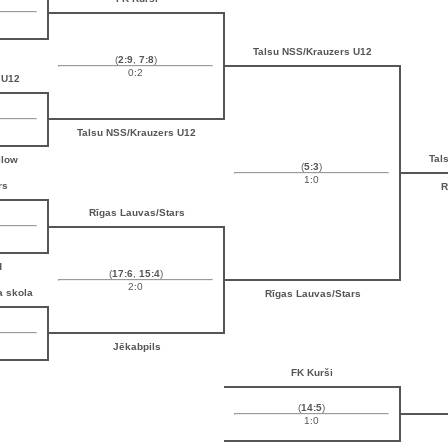
Talsu NSS/Krauzers U12
(
2:9
,
7:8
)
0:2
 U12
Talsu NSS/Krauzers U12
Tal
llow
(
5:3
)
1:0
rs
R
Rīgas Lauvas/Stars
d
(
17:6
,
15:4
)
2:0
a skola
Rīgas Lauvas/Stars
Jēkabpils
FK Kurši
(
14:5
)
1:0