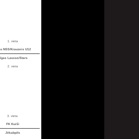
1. vieta
su NSS/Krauzers U12
īgas Lauvas/Stars
2. vieta
3. vieta
FK Kurši
Jēkabpils