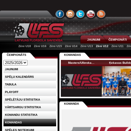
JAUNUMI
ČEMPIONĀTI
Zēni U18
Zēni U16
Zēni U15
Zēni U14
Zēni U13
Zēni U12
Zēni U11
Zē
ČEMPIONĀTS
KOMANDAS
Masters/Ulbroka…
Ķekavas Bulld
JAUNUMI
SPĒĻU KALENDĀRS
TABULA
PLAYOFF
SPĒLĒTĀJU STATISTIKA
KOMANDA
VĀRTSARGU STATISTIKA
KOMANDU STATISTIKA
KOMANDAS
SPĒLES NOTEIKUMI