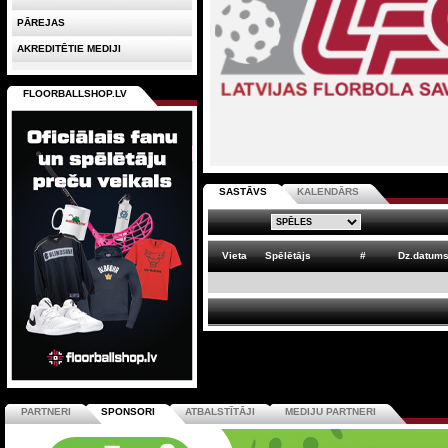
PĀREJAS
AKREDITĒTIE MEDIJI
FLOORBALLSHOP.LV
SASTĀVS
KALENDĀRS
Vieta
Spēlētājs
#
Dz.datum
PARTNERI
SPONSORI
ATBALSTĪTĀJI
MEDIJU PARTNERI