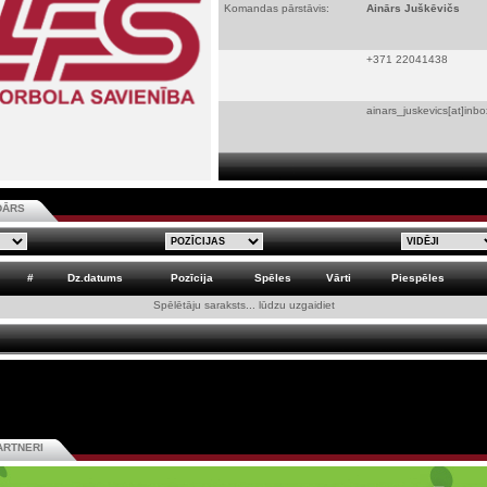
Komandas pārstāvis:
Ainārs Juškēvičs
+371 22041438
ainars_juskevics[at]inbo
DĀRS
#
Dz.datums
Pozīcija
Spēles
Vārti
Piespēles
Spēlētāju saraksts... lūdzu uzgaidiet
ARTNERI