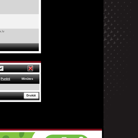
x.lv
Punkti
Minūtes
Drukāt