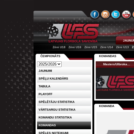
JAUNU
Zēni U18
Zēni U16
Zēni U15
Zēni U14
Zēni U13
Z
ČEMPIONĀTS
KOMANDAS
Masters/Ulbroka…
JAUNUMI
SPĒĻU KALENDĀRS
TABULA
PLAYOFF
SPĒLĒTĀJU STATISTIKA
KOMANDA
VĀRTSARGU STATISTIKA
KOMANDU STATISTIKA
KOMANDAS
SPĒLES NOTEIKUMI