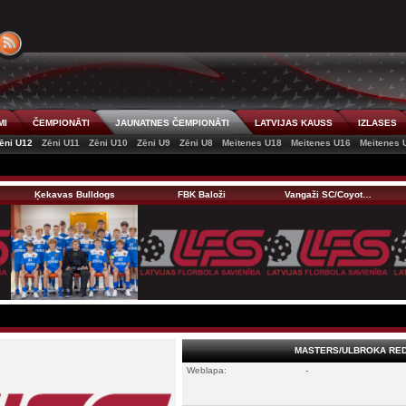
MI
ČEMPIONĀTI
JAUNATNES ČEMPIONĀTI
LATVIJAS KAUSS
IZLASES
ēni U12
Zēni U11
Zēni U10
Zēni U9
Zēni U8
Meitenes U18
Meitenes U16
Meitenes 
Ķekavas Bulldogs
FBK Baloži
Vangaži SC/Coyot…
MASTERS/ULBROKA RE
Weblapa:
-