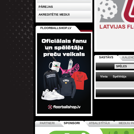
PĀREJAS
AKREDITĒTIE MEDIJI
FLOORBALLSHOP.LV
SASTĀVS
KALEN
Vieta
Spēlētājs
PARTNERI
SPONSORI
ATBALSTĪTĀJI
MEDIJU P