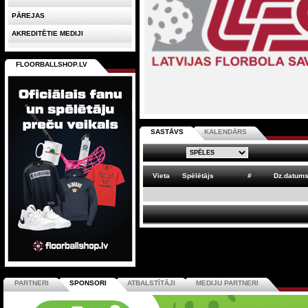
PĀREJAS
AKREDITĒTIE MEDIJI
FLOORBALLSHOP.LV
SASTĀVS
KALENDĀRS
Vieta
Spēlētājs
#
Dz.datum
PARTNERI
SPONSORI
ATBALSTĪTĀJI
MEDIJU PARTNERI