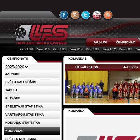
JAUNUMI
ČEMPIONĀTI
Zēni U18
Zēni U16
Zēni U15
Zēni U14
Zēni U13
Zēni U12
Zēni U11
Zē
ČEMPIONĀTS
KOMANDAS
FK Valka/BJSS
Jēkabpils
JAUNUMI
SPĒĻU KALENDĀRS
TABULA
PLAYOFF
SPĒLĒTĀJU STATISTIKA
KOMANDA
VĀRTSARGU STATISTIKA
KOMANDU STATISTIKA
KOMANDAS
SPĒLES NOTEIKUMI